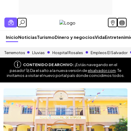
Inicio
Noticias
Turismo
Dinero y negocios
Vida
Entretenim
Terremotos
Lluvias
Hospital Rosales
Empleos El Salvador
CONTENIDO DE ARCHIVO:
¡Estás navegando en el
pasado! 🚀 Da el salto a la nueva versión de
elsalvador.com
. Te
invitamos a visitar el nuevo portal país donde coincidimos todos.