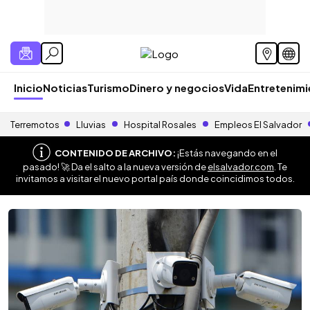
Inicio
Noticias
Turismo
Dinero y negocios
Vida
Entretenim
Terremotos
Lluvias
Hospital Rosales
Empleos El Salvador
CONTENIDO DE ARCHIVO:
¡Estás navegando en el
pasado! 🚀 Da el salto a la nueva versión de
elsalvador.com
. Te
invitamos a visitar el nuevo portal país donde coincidimos todos.