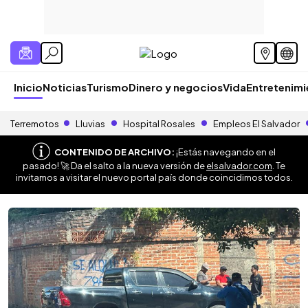
Inicio
Noticias
Turismo
Dinero y negocios
Vida
Entretenim
Terremotos
Lluvias
Hospital Rosales
Empleos El Salvador
CONTENIDO DE ARCHIVO:
¡Estás navegando en el
pasado! 🚀 Da el salto a la nueva versión de
elsalvador.com
. Te
invitamos a visitar el nuevo portal país donde coincidimos todos.