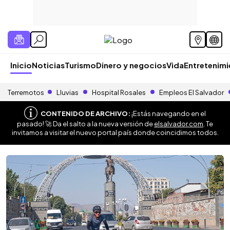
Inicio
Noticias
Turismo
Dinero y negocios
Vida
Entretenim
Terremotos
Lluvias
Hospital Rosales
Empleos El Salvador
CONTENIDO DE ARCHIVO:
¡Estás navegando en el
pasado! 🚀 Da el salto a la nueva versión de
elsalvador.com
. Te
invitamos a visitar el nuevo portal país donde coincidimos todos.