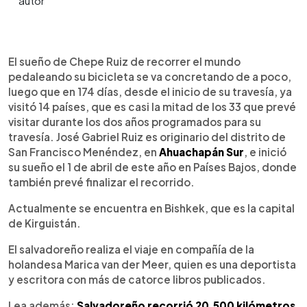
0:00
►
Escuchar artículo
El sueño de Chepe Ruiz de recorrer el mundo
pedaleando su bicicleta se va concretando de a poco,
luego que en 174 días, desde el inicio de su travesía, ya
visitó 14 países, que es casi la mitad de los 33 que prevé
visitar durante los dos años programados para su
travesía. José Gabriel Ruiz es originario del distrito de
San Francisco Menéndez, en
Ahuachapán Sur
, e inició
su sueño el 1 de abril de este año en Países Bajos, donde
también prevé finalizar el recorrido.
Actualmente se encuentra en Bishkek, que es la capital
de Kirguistán.
El salvadoreño realiza el viaje en compañía de la
holandesa Marica van der Meer, quien es una deportista
y escritora con más de catorce libros publicados.
Lea además:
Salvadoreño recorrió 20,500 kilómetros