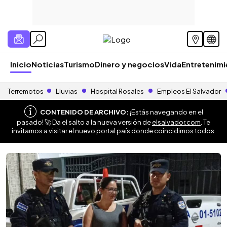
Inicio
Noticias
Turismo
Dinero y negocios
Vida
Entretenim
Terremotos
Lluvias
Hospital Rosales
Empleos El Salvador
CONTENIDO DE ARCHIVO:
¡Estás navegando en el
pasado! 🚀 Da el salto a la nueva versión de
elsalvador.com
. Te
invitamos a visitar el nuevo portal país donde coincidimos todos.