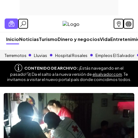
Inicio
Noticias
Turismo
Dinero y negocios
Vida
Entretenim
Terremotos
Lluvias
Hospital Rosales
Empleos El Salvador
CONTENIDO DE ARCHIVO:
¡Estás navegando en el
pasado! 🚀 Da el salto a la nueva versión de
elsalvador.com
. Te
invitamos a visitar el nuevo portal país donde coincidimos todos.