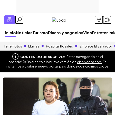
Inicio
Noticias
Turismo
Dinero y negocios
Vida
Entretenim
Terremotos
Lluvias
Hospital Rosales
Empleos El Salvador
CONTENIDO DE ARCHIVO:
¡Estás navegando en el
pasado! 🚀 Da el salto a la nueva versión de
elsalvador.com
. Te
invitamos a visitar el nuevo portal país donde coincidimos todos.