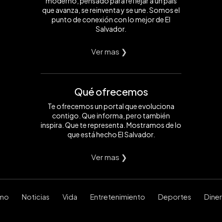
moderno, pensado para reflejar a un país
que avanza, se reinventa y se une. Somos el
punto de conexión con lo mejor de El
Salvador.
Ver mas ❯
Qué ofrecemos
Te ofrecemos un portal que evoluciona
contigo. Que informa, pero también
inspira. Que te representa. Mostramos de lo
que está hecho El Salvador.
Ver mas ❯
smo
Noticias
Vida
Entretenimiento
Deportes
Dine