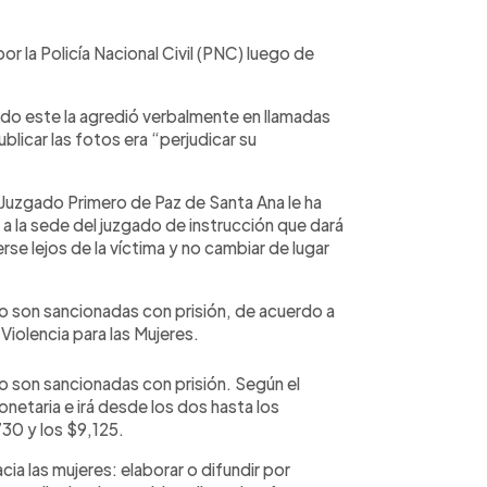
r la Policía Nacional Civil (PNC) luego de
ado este la agredió verbalmente en llamadas
blicar las fotos era “perjudicar su
l Juzgado Primero de Paz de Santa Ana le ha
 la sede del juzgado de instrucción que dará
e lejos de la víctima y no cambiar de lugar
no son sancionadas con prisión, de acuerdo a
 Violencia para las Mujeres.
no son sancionadas con prisión. Según el
monetaria e irá desde los dos hasta los
730 y los $9,125.
ia las mujeres: elaborar o difundir por