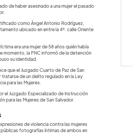
WhatsApp
Copiar link
do de haber asesinado a una mujer el pasado
or.
entificado como Ángel Antonio Rodríguez,
tamento ubicado en entre la 4ª. calle Oriente
 víctima era una mujer de 58 años quién había
 ese momento, la PNC informó de la detención
puso su identidad.
ablece que el Juzgado Cuarto de Paz de San
 tratarse de un delito regulado en la Ley
cia para las Mujeres.
or el Juzgado Especializado de Instrucción
ión para las Mujeres de San Salvador.
s
xpresiones de violencia contra las mujeres
 públicas fotografías íntimas de ambos en