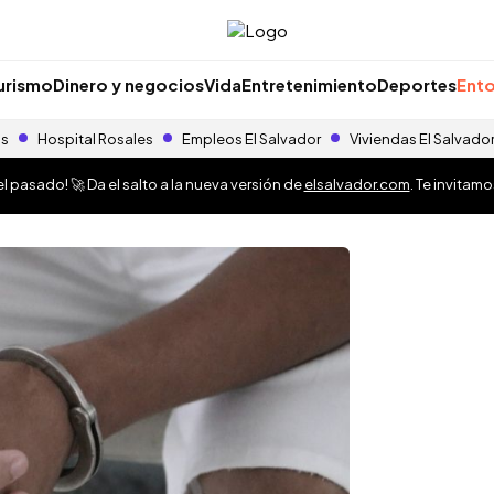
urismo
Dinero y negocios
Vida
Entretenimiento
Deportes
Ento
as
Hospital Rosales
Empleos El Salvador
Viviendas El Salvado
 pasado! 🚀 Da el salto a la nueva versión de
elsalvador.com
. Te invitam