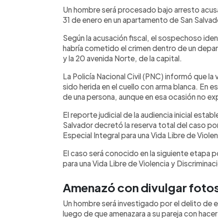
Facebook
Twitter
►
Escuchar artículo
Un hombre será procesado bajo arresto acusa
31 de enero en un apartamento de San Salvad
Según la acusación fiscal, el sospechoso id
habría cometido el crimen dentro de un depar
y la 20 avenida Norte, de la capital.
La Policía Nacional Civil (PNC) informó que la
sido herida en el cuello con arma blanca. En
de una persona, aunque en esa ocasión no ex
El reporte judicial de la audiencia inicial est
Salvador decretó la reserva total del caso por
Especial Integral para una Vida Libre de Violen
El caso será conocido en la siguiente etapa p
para una Vida Libre de Violencia y Discriminac
Amenazó con divulgar foto
Un hombre será investigado por el delito de e
luego de que amenazara a su pareja con hacer