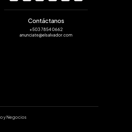
Contáctanos
+503 7854 0662
anunciate@elsalvador.com
ro y Negocios