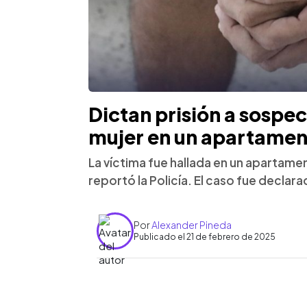
Dictan prisión a sospe
mujer en un apartamen
La víctima fue hallada en un apartamen
reportó la Policía. El caso fue declara
Por
Alexander Pineda
Publicado el 21 de febrero de 2025
0:00