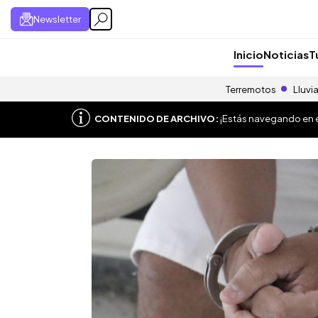
Newsletter
Inicio
Noticias
T
Terremotos
Lluvi
CONTENIDO DE ARCHIVO:
¡Estás navegando en el