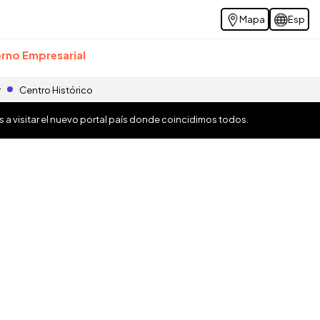
Mapa
Esp
rno Empresarial
r
Centro Histórico
os a visitar el nuevo portal país donde coincidimos todos.