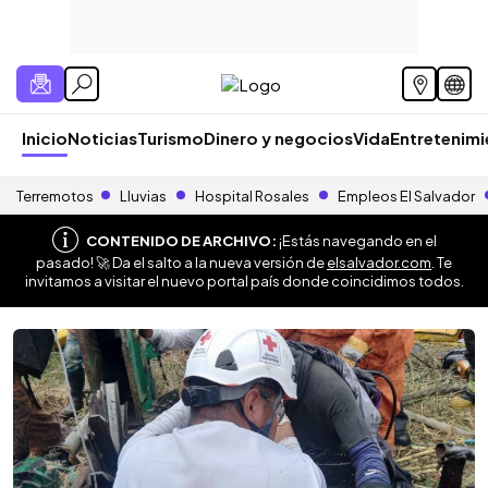
Inicio
Noticias
Turismo
Dinero y negocios
Vida
Entretenim
Terremotos
Lluvias
Hospital Rosales
Empleos El Salvador
CONTENIDO DE ARCHIVO:
¡Estás navegando en el
pasado! 🚀 Da el salto a la nueva versión de
elsalvador.com
. Te
invitamos a visitar el nuevo portal país donde coincidimos todos.