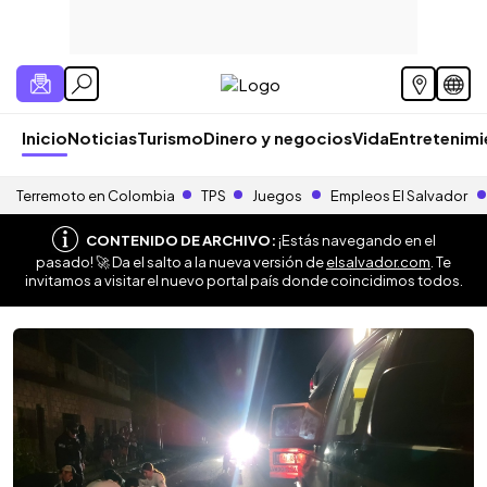
Inicio
Noticias
Turismo
Dinero y negocios
Vida
Entretenim
Terremoto en Colombia
TPS
Juegos
Empleos El Salvador
CONTENIDO DE ARCHIVO:
¡Estás navegando en el
pasado! 🚀 Da el salto a la nueva versión de
elsalvador.com
. Te
invitamos a visitar el nuevo portal país donde coincidimos todos.