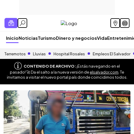
Inicio
Noticias
Turismo
Dinero y negocios
Vida
Entretenim
Terremotos
Lluvias
Hospital Rosales
Empleos El Salvador
CONTENIDO DE ARCHIVO:
¡Estás navegando en el
pasado! 🚀 Da el salto a la nueva versión de
elsalvador.com
. Te
invitamos a visitar el nuevo portal país donde coincidimos todos.