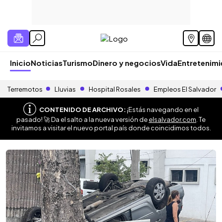
Inicio
Noticias
Turismo
Dinero y negocios
Vida
Entretenim
Terremotos
Lluvias
Hospital Rosales
Empleos El Salvador
CONTENIDO DE ARCHIVO:
¡Estás navegando en el
pasado! 🚀 Da el salto a la nueva versión de
elsalvador.com
. Te
invitamos a visitar el nuevo portal país donde coincidimos todos.