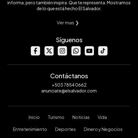
informa, pero también inspira. Que te representa. Mostramos
de lo que está hecho El Salvador.
Ver mas ❯
Síguenos
Contáctanos
+503 7854 0662
anunciate@elsalvador.com
Inicio
Turismo
Noticias
Vida
Entretenimiento
Deportes
Dinero y Negocios