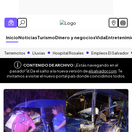
Inicio
Noticias
Turismo
Dinero y negocios
Vida
Entretenim
Terremotos
Lluvias
Hospital Rosales
Empleos El Salvador
CONTENIDO DE ARCHIVO:
¡Estás navegando en el
pasado! 🚀 Da el salto a la nueva versión de
elsalvador.com
. Te
invitamos a visitar el nuevo portal país donde coincidimos todos.