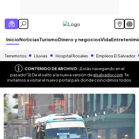
Inicio
Noticias
Turismo
Dinero y negocios
Vida
Entretenim
Terremotos
Lluvias
Hospital Rosales
Empleos El Salvador
CONTENIDO DE ARCHIVO:
¡Estás navegando en el
pasado! 🚀 Da el salto a la nueva versión de
elsalvador.com
. Te
invitamos a visitar el nuevo portal país donde coincidimos todos.