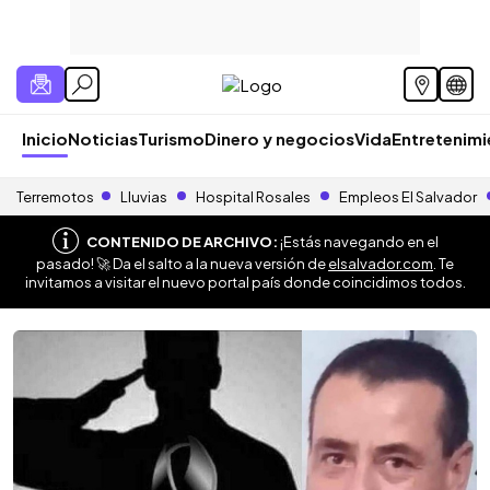
Inicio
Noticias
Turismo
Dinero y negocios
Vida
Entretenim
Terremotos
Lluvias
Hospital Rosales
Empleos El Salvador
CONTENIDO DE ARCHIVO:
¡Estás navegando en el
pasado! 🚀 Da el salto a la nueva versión de
elsalvador.com
. Te
invitamos a visitar el nuevo portal país donde coincidimos todos.