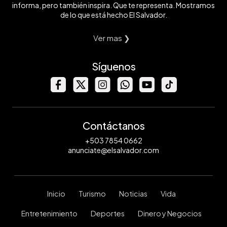
informa, pero también inspira. Que te representa. Mostramos
de lo que está hecho El Salvador.
Ver mas ❯
Síguenos
Contáctanos
+503 7854 0662
anunciate@elsalvador.com
Inicio
Turismo
Noticias
Vida
Entretenimiento
Deportes
Dinero y Negocios