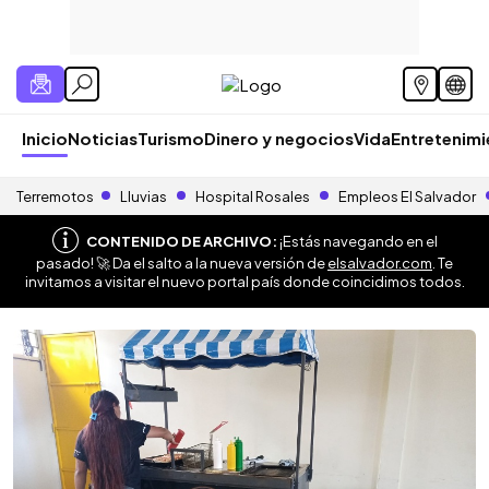
Inicio
Noticias
Turismo
Dinero y negocios
Vida
Entretenim
Terremotos
Lluvias
Hospital Rosales
Empleos El Salvador
CONTENIDO DE ARCHIVO:
¡Estás navegando en el
pasado! 🚀 Da el salto a la nueva versión de
elsalvador.com
. Te
invitamos a visitar el nuevo portal país donde coincidimos todos.