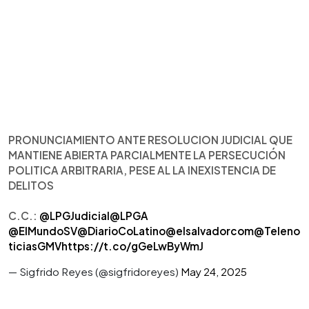
PRONUNCIAMIENTO ANTE RESOLUCION JUDICIAL QUE
MANTIENE ABIERTA PARCIALMENTE LA PERSECUCIÓN
POLITICA ARBITRARIA, PESE AL LA INEXISTENCIA DE
DELITOS
C.C.:
@LPGJudicial
@LPGA
@ElMundoSV
@DiarioCoLatino
@elsalvadorcom
@Teleno
ticiasGMV
https://t.co/gGeLwByWmJ
— Sigfrido Reyes (@sigfridoreyes)
May 24, 2025