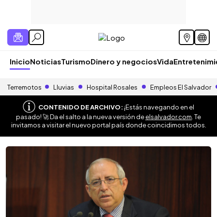
Inicio
Noticias
Turismo
Dinero y negocios
Vida
Entretenim
Terremotos
Lluvias
Hospital Rosales
Empleos El Salvador
CONTENIDO DE ARCHIVO:
¡Estás navegando en el
pasado! 🚀 Da el salto a la nueva versión de
elsalvador.com
. Te
invitamos a visitar el nuevo portal país donde coincidimos todos.