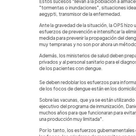
Estos sucesos "llevan a la población a almac
"tormentas o inundaciones", situaciones idea
aegypti, transmisor de la enfermedad.
Ante la gravedad de la situación, la OPS hizo 
esfuerzos de prevención e intensificar la elimi
medida para prevenir la propagación del deng
muy tempranas y no son por ahora un método 
Además, los ministerios de salud deben prepar
privados y al personal sanitario para el diag
de los pacientes con dengue.
Se deben redoblar los esfuerzos para informar
de los focos de dengue están en los domicili
Sobre las vacunas, que ya se están utilizando
ejecutivo del programa de inmunización, Danie
muchos años para que funcionaran para evitar
una producción muy limitada".
Por lo tanto, los esfuerzos gubernamentales 