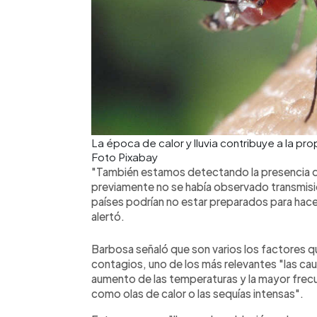
La época de calor y lluvia contribuye a la 
Foto Pixabay
"También estamos detectando la presencia d
previamente no se había observado transmisió
países podrían no estar preparados para hacer
alertó.
Barbosa señaló que son varios los factores 
contagios, uno de los más relevantes "las c
aumento de las temperaturas y la mayor fre
como olas de calor o las sequías intensas".