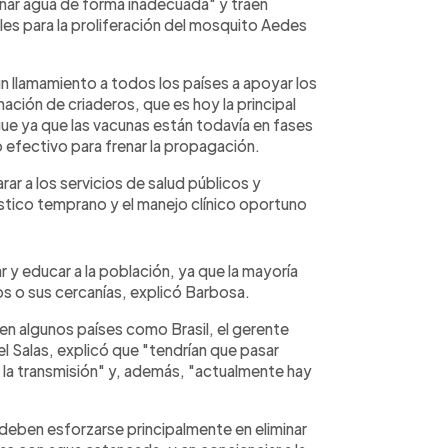
enar agua de forma inadecuada" y traen
les para la proliferación del mosquito Aedes
un llamamiento a todos los países a apoyar los
nación de criaderos, que es hoy la principal
ue ya que las vacunas están todavía en fases
efectivo para frenar la propagación.
ar a los servicios de salud públicos y
nostico temprano y el manejo clínico oportuno
 y educar a la población, ya que la mayoría
os o sus cercanías, explicó Barbosa.
 en algunos países como Brasil, el gerente
l Salas, explicó que "tendrían que pasar
 la transmisión" y, además, "actualmente hay
deben esforzarse principalmente en eliminar