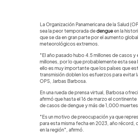
0:00
Facebook
Twitter
►
Escuchar artículo
La Organización Panamericana de la Salud (OP
sea la peor temporada de
dengue
en la histo
que se da en gran parte por el aumento globa
meteorológicos extremos.
"El año pasado hubo 4.5 millones de casos y 
millones, por lo que probablemente esta sea 
ello es muy importante que los países que e
transmisión doblen los esfuerzos para evitar l
OPS, Jarbas Barbosa.
En una rueda de prensa virtual, Barbosa ofre
afirmó que hasta el 16 de marzo el continente
de casos de dengue y más de 1,000 muertes
"Es un motivo de preocupación ya que repre
para esta misma fecha en 2023, año récord, 
en la región", afirmó.