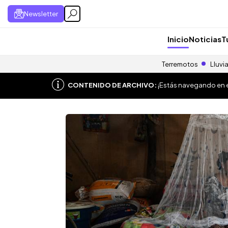
Newsletter
Inicio
Noticias
T
Terremotos
Lluvi
CONTENIDO DE ARCHIVO:
¡Estás navegando en el