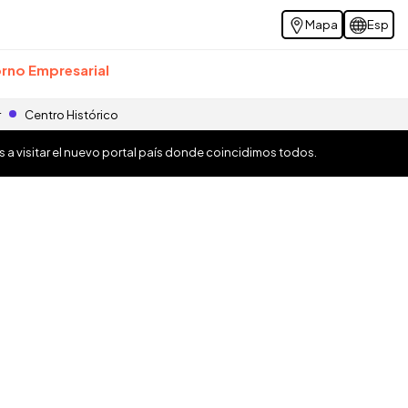
Mapa
Esp
rno Empresarial
r
Centro Histórico
os a visitar el nuevo portal país donde coincidimos todos.