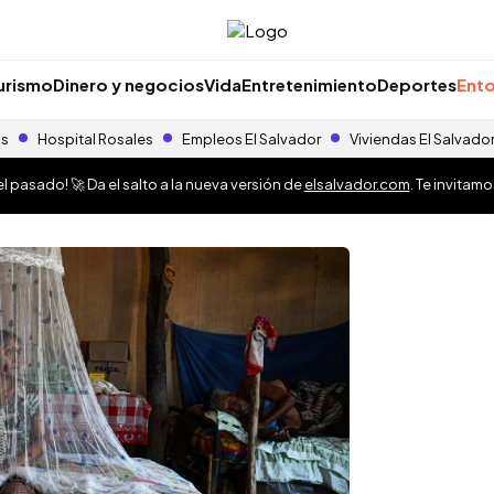
urismo
Dinero y negocios
Vida
Entretenimiento
Deportes
Ento
as
Hospital Rosales
Empleos El Salvador
Viviendas El Salvado
 pasado! 🚀 Da el salto a la nueva versión de
elsalvador.com
. Te invitam