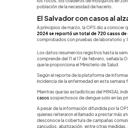
los focos, los criaderos de mosquitos en zon
población de la necesidad de hacerlo.
El Salvador con casos al alz
A principios de marzo, la OPS dio a conocer 
2024 se reportó un total de 720 casos de
comprobados con pruebas de laboratorio y 1
Los datos resumen los registros hasta la sem
comprende del 11 al 17 de febrero, señala l
que le proporciona el Ministerio de Salud.
Según el reporte de la plataforma de informac
incidencia de la enfermedad en esta semana 
Mientras que las estadísticas del MINSAL ind
casos
sospechosos de dengue solo en las pr
A pesar de la información difundida por la O
quienes reiteraron el llamado a prestar más 
desconoce la cobertura de campañas comunita
zancudos, abatización, entre otras medidas, pr