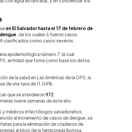
as con agua estancada, y en concienciar a la
a
que
en El Salvador hasta el 17 de febrero de
 dengue
, de los cuales 6 fueron casos
8 clasificados como casos severos.
ana epidemiológica número 7, la cual
a OPS, entidad que toma como base los datos
ión de la salud en Las Américas de la OPS, la
fue de una tasa de 11.04%.
ican que se atendieron
972
imeras nueve semanas de este año.
PS y médicos infectólogos salvadoreños,
atención al incremento de casos de dengue, se
rias para la eliminación de criaderos de
evias al inicio de la temporada lluviosa.