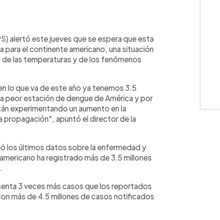
WhatsApp
Copiar link
S) alertó este jueves que se espera que esta
ria para el continente americano, una situación
l de las temperaturas y de los fenómenos
en lo que va de este año ya tenemos 3.5
la peor estación de dengue de América y por
stán experimentando un aumento en la
a propagación", apuntó el director de la
ció los últimos datos sobre la enfermedad y
 americano ha registrado más de 3.5 millones
.
senta 3 veces más casos que los reportados
con más de 4.5 millones de casos notificados