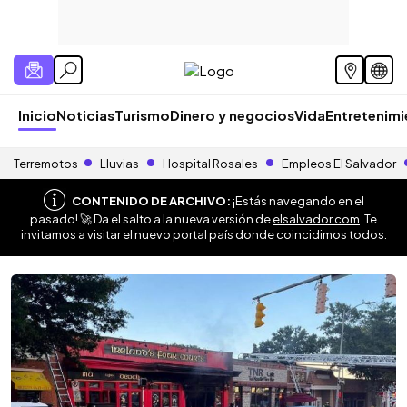
Inicio
Noticias
Turismo
Dinero y negocios
Vida
Entretenim
Terremotos
Lluvias
Hospital Rosales
Empleos El Salvador
CONTENIDO DE ARCHIVO:
¡Estás navegando en el
pasado! 🚀 Da el salto a la nueva versión de
elsalvador.com
. Te
invitamos a visitar el nuevo portal país donde coincidimos todos.