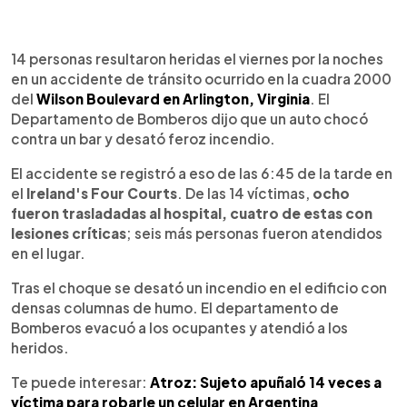
0:00
►
Escuchar artículo
14 personas resultaron heridas el viernes por la noches
en un accidente de tránsito ocurrido en la cuadra 2000
del
Wilson Boulevard en Arlington, Virginia
. El
Departamento de Bomberos dijo que un auto chocó
contra un bar y desató feroz incendio.
El accidente se registró a eso de las 6:45 de la tarde en
el
Ireland's Four Courts
. De las 14 víctimas,
ocho
fueron trasladadas al hospital, cuatro de estas con
lesiones críticas
; seis más personas fueron atendidos
en el lugar.
Tras el choque se desató un incendio en el edificio con
densas columnas de humo. El departamento de
Bomberos evacuó a los ocupantes y atendió a los
heridos.
Te puede interesar:
Atroz: Sujeto apuñaló 14 veces a
víctima para robarle un celular en Argentina