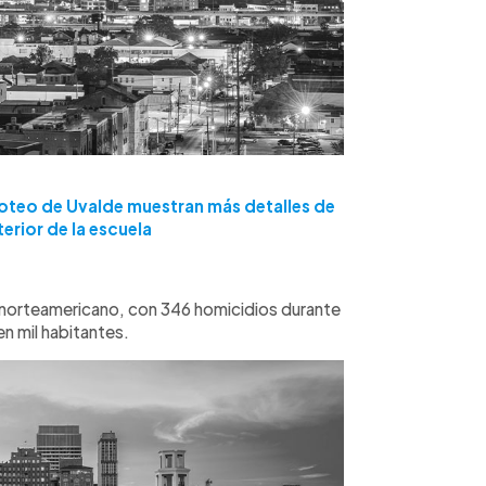
roteo de Uvalde muestran más detalles de
terior de la escuela
ís norteamericano, con 346 homicidios durante
en mil habitantes.