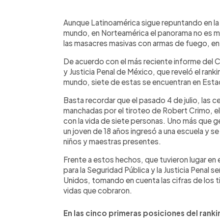
0:00
Facebook
Twitter
►
Escuchar artículo
Aunque Latinoamérica sigue repuntando en la l
mundo, en Norteamérica el panorama no es m
las masacres masivas con armas de fuego, en 
De acuerdo con el más reciente informe del 
y Justicia Penal de México, que reveló el rank
mundo, siete de estas se encuentran en Est
Basta recordar que el pasado 4 de julio, las
manchadas por el tiroteo de Robert Crimo, e
con la vida de siete personas. Uno más que 
un joven de 18 años ingresó a una escuela y se 
niños y maestras presentes.
Frente a estos hechos, que tuvieron lugar e
para la Seguridad Pública y la Justicia Penal 
Unidos, tomando en cuenta las cifras de los 
vidas que cobraron.
En las cinco primeras posiciones del ranki