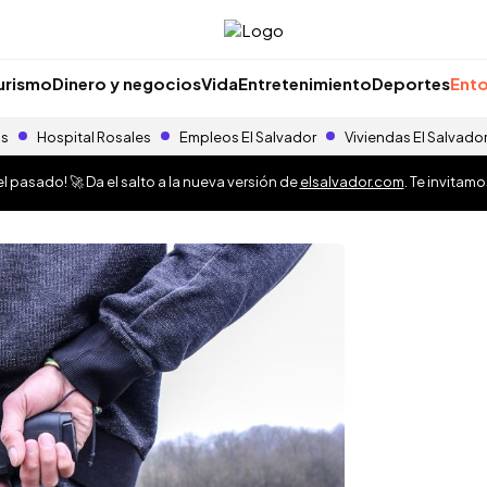
urismo
Dinero y negocios
Vida
Entretenimiento
Deportes
Ento
as
Hospital Rosales
Empleos El Salvador
Viviendas El Salvado
 pasado! 🚀 Da el salto a la nueva versión de
elsalvador.com
. Te invitam