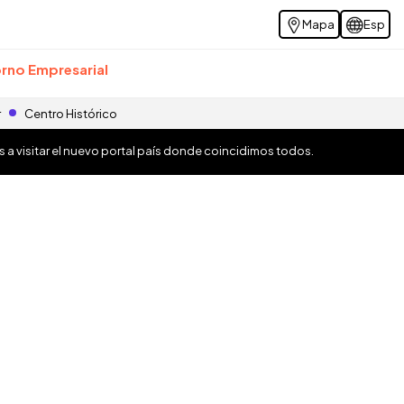
Mapa
Esp
rno Empresarial
r
Centro Histórico
os a visitar el nuevo portal país donde coincidimos todos.