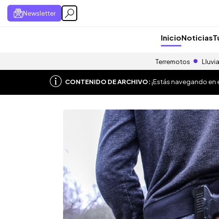
Newsletter
Inicio
Noticias
T
Terremotos
Lluvi
CONTENIDO DE ARCHIVO:
¡Estás navegando en el