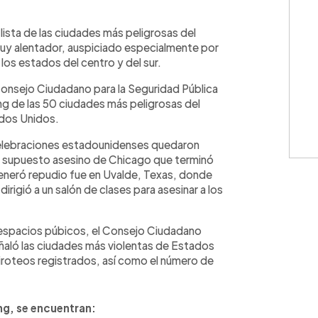
WhatsApp
Copiar link
ista de las ciudades más peligrosas del
uy alentador, auspiciado especialmente por
los estados del centro y del sur.
Consejo Ciudadano para la Seguridad Pública
ing de las 50 ciudades más peligrosas del
ados Unidos.
 celebraciones estadounidenses quedaron
l supuesto asesino de Chicago que terminó
generó repudio fue en Uvalde, Texas, donde
dirigió a un salón de clases para asesinar a los
n espacios púbicos, el Consejo Ciudadano
señaló las ciudades más violentas de Estados
tiroteos registrados, así como el número de
ng, se encuentran: