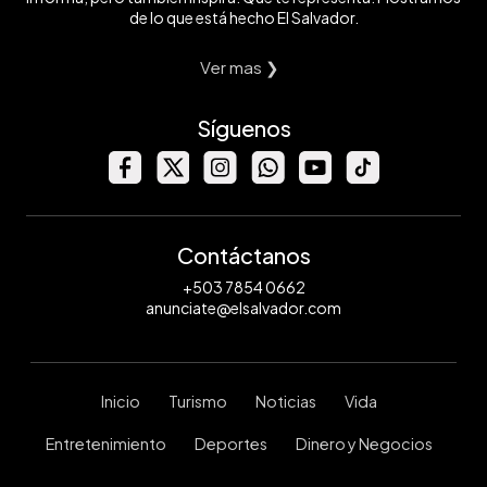
de lo que está hecho El Salvador.
Ver mas ❯
Síguenos
Contáctanos
+503 7854 0662
anunciate@elsalvador.com
Inicio
Turismo
Noticias
Vida
Entretenimiento
Deportes
Dinero y Negocios