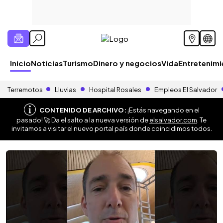
Inicio
Noticias
Turismo
Dinero y negocios
Vida
Entretenim
Terremotos
Lluvias
Hospital Rosales
Empleos El Salvador
CONTENIDO DE ARCHIVO:
¡Estás navegando en el
pasado! 🚀 Da el salto a la nueva versión de
elsalvador.com
. Te
invitamos a visitar el nuevo portal país donde coincidimos todos.