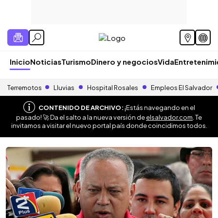
Inicio
Noticias
Turismo
Dinero y negocios
Vida
Entretenim
Terremotos
Lluvias
Hospital Rosales
Empleos El Salvador
CONTENIDO DE ARCHIVO:
¡Estás navegando en el
pasado! 🚀 Da el salto a la nueva versión de
elsalvador.com
. Te
invitamos a visitar el nuevo portal país donde coincidimos todos.