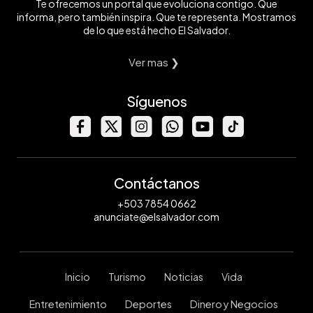
Te ofrecemos un portal que evoluciona contigo. Que
informa, pero también inspira. Que te representa. Mostramos
de lo que está hecho El Salvador.
Ver mas ❯
Síguenos
Contáctanos
+503 7854 0662
anunciate@elsalvador.com
Inicio
Turismo
Noticias
Vida
Entretenimiento
Deportes
Dinero y Negocios