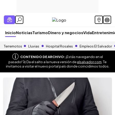
Inicio
Noticias
Turismo
Dinero y negocios
Vida
Entretenim
Terremotos
Lluvias
Hospital Rosales
Empleos El Salvador
CONTENIDO DE ARCHIVO:
¡Estás navegando en el
pasado! 🚀 Da el salto a la nueva versión de
elsalvador.com
. Te
invitamos a visitar el nuevo portal país donde coincidimos todos.