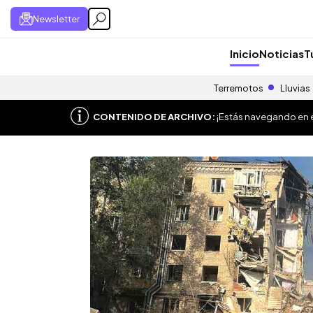
Newsletter
Inicio
Noticias
T
Terremotos
Lluvias
CONTENIDO DE ARCHIVO:
¡Estás navegando en el