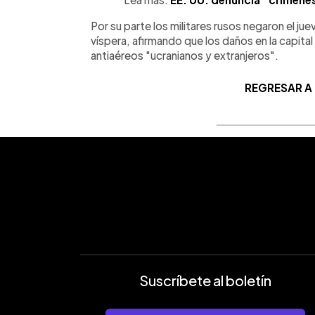
Por su parte los militares rusos negaron el ju
víspera, afirmando que los daños en la capital
antiaéreos "ucranianos y extranjeros".
REGRESAR A
Suscríbete al boletín