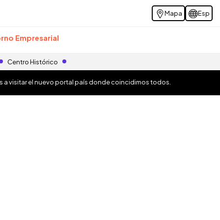
Mapa
Esp
rno Empresarial
Centro Histórico
os a visitar el nuevo portal país donde coincidimos todos.