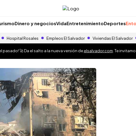
urismo
Dinero y negocios
Vida
Entretenimiento
Deportes
Ento
Hospital Rosales
Empleos El Salvador
Viviendas El Salvador
 pasado! 🚀 Da el salto a la nueva versión de
elsalvador.com
. Te invitam