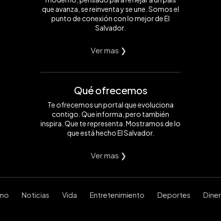
que avanza, se reinventa y se une. Somos el
punto de conexión con lo mejor de El
Salvador.
Ver mas ❯
Qué ofrecemos
Te ofrecemos un portal que evoluciona
contigo. Que informa, pero también
inspira. Que te representa. Mostramos de lo
que está hecho El Salvador.
Ver mas ❯
smo
Noticias
Vida
Entretenimiento
Deportes
Dine