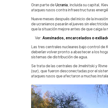
Facebook
Twitter
►
Escuchar artículo
Gran parte de
Ucrania
, incluida su capital, Ki
ataques rusos contra infraestructuras energé
Nueve meses después del inicio de la invasión 
de ucranianos pasarán el jueves sin electricid
que la situación mejore antes de que caiga la
Ver:
Asesinados, encarcelados o exiliado
Las tres centrales nucleares bajo control de 
deberían volver pronto a abastecer a los hoga
sistemas de distribución de agua.
Se trata de las centrales de Jmelnitski y Rivn
(sur), que fueron desconectadas por el siste
ataques rusos que afectaron a muchas instala