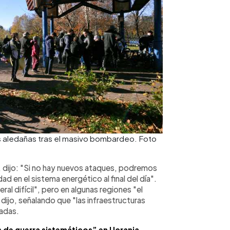
 aledañas tras el masivo bombardeo. Foto
, dijo: "Si no hay nuevos ataques, podremos
dad en el sistema energético al final del día".
eral difícil", pero en algunas regiones "el
dijo, señalando que "las infraestructuras
tadas.
 de guerra sistemáticos” en Ucrania