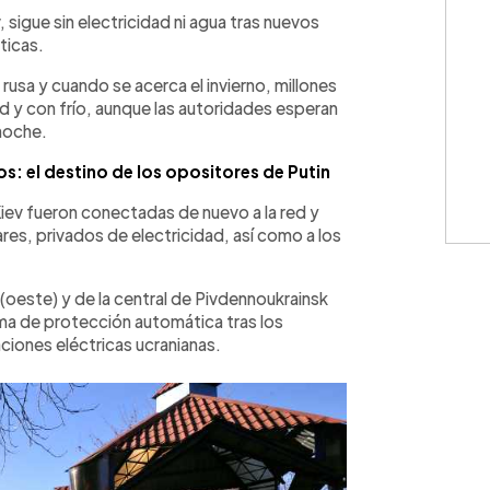
WhatsApp
Copiar link
ev, sigue sin electricidad ni agua tras nuevos
ticas.
rusa y cuando se acerca el invierno, millones
ad y con frío, aunque las autoridades esperan
 noche.
s: el destino de los opositores de Putin
Kiev fueron conectadas de nuevo a la red y
res, privados de electricidad, así como a los
e (oeste) y de la central de Pivdennoukrainsk
ma de protección automática tras los
ciones eléctricas ucranianas.