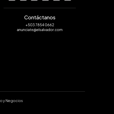
Contáctanos
+503 7854 0662
anunciate@elsalvador.com
ro y Negocios