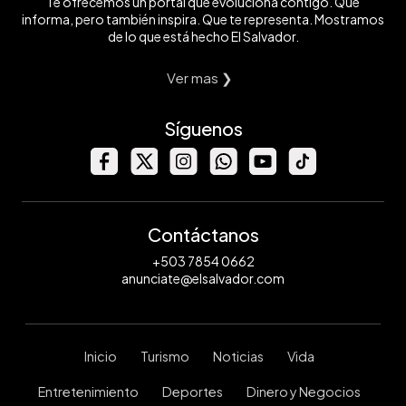
Te ofrecemos un portal que evoluciona contigo. Que
informa, pero también inspira. Que te representa. Mostramos
de lo que está hecho El Salvador.
Ver mas ❯
Síguenos
Contáctanos
+503 7854 0662
anunciate@elsalvador.com
Inicio
Turismo
Noticias
Vida
Entretenimiento
Deportes
Dinero y Negocios