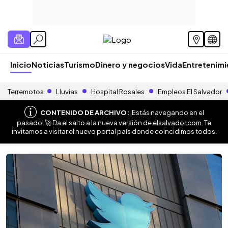
Inicio
Noticias
Turismo
Dinero y negocios
Vida
Entretenim
Terremotos
Lluvias
Hospital Rosales
Empleos El Salvador
CONTENIDO DE ARCHIVO:
¡Estás navegando en el
pasado! 🚀 Da el salto a la nueva versión de
elsalvador.com
. Te
invitamos a visitar el nuevo portal país donde coincidimos todos.