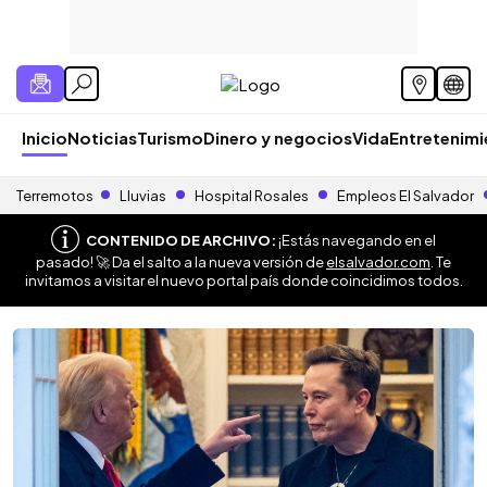
Inicio
Noticias
Turismo
Dinero y negocios
Vida
Entretenim
Terremotos
Lluvias
Hospital Rosales
Empleos El Salvador
CONTENIDO DE ARCHIVO:
¡Estás navegando en el
pasado! 🚀 Da el salto a la nueva versión de
elsalvador.com
. Te
invitamos a visitar el nuevo portal país donde coincidimos todos.