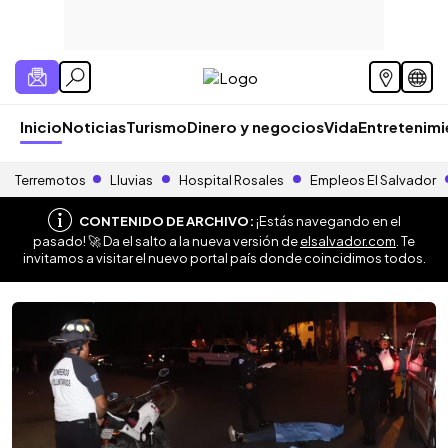
Inicio
Noticias
Turismo
Dinero y negocios
Vida
Entretenim
Terremotos
Lluvias
Hospital Rosales
Empleos El Salvador
CONTENIDO DE ARCHIVO:
¡Estás navegando en el
pasado! 🚀 Da el salto a la nueva versión de
elsalvador.com
. Te
invitamos a visitar el nuevo portal país donde coincidimos todos.