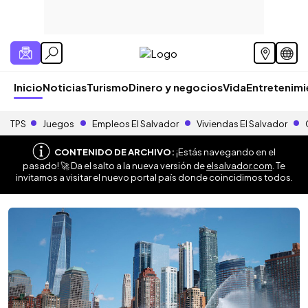
Inicio
Noticias
Turismo
Dinero y negocios
Vida
Entretenim
TPS
Juegos
Empleos El Salvador
Viviendas El Salvador
CONTENIDO DE ARCHIVO:
¡Estás navegando en el
pasado! 🚀 Da el salto a la nueva versión de
elsalvador.com
. Te
invitamos a visitar el nuevo portal país donde coincidimos todos.