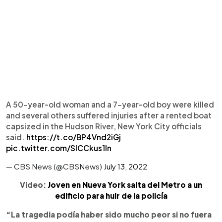
A 50-year-old woman and a 7-year-old boy were killed
and several others suffered injuries after a rented boat
capsized in the Hudson River, New York City officials
said.
https://t.co/BP4Vnd2iGj
pic.twitter.com/SICCkus1ln
— CBS News (@CBSNews)
July 13, 2022
Video:
Joven en Nueva York salta del Metro a un
edificio para huir de la policía
“La tragedia podía haber sido mucho peor si no fuera