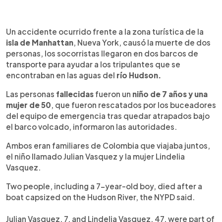
0:00
►
Escuchar artículo
Un accidente ocurrido frente a la zona turística de la
isla de Manhattan
, Nueva York, causó la muerte de dos
personas, los socorristas llegaron en dos barcos de
transporte para ayudar a los tripulantes que se
encontraban en las aguas del
río Hudson.
Las personas
fallecidas
fueron un
niño de 7 años y una
mujer de 50
, que fueron rescatados por los buceadores
del equipo de emergencia tras quedar atrapados bajo
el barco volcado, informaron las autoridades.
Ambos eran familiares de Colombia que viajaba juntos,
el niño llamado Julian Vasquez y la mujer Lindelia
Vasquez.
Two people, including a 7-year-old boy, died after a
boat capsized on the Hudson River, the NYPD said.
Julian Vasquez, 7, and Lindelia Vasquez, 47, were part of