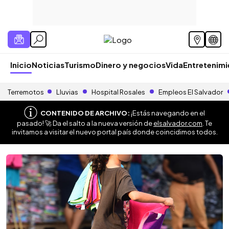
Inicio
Noticias
Turismo
Dinero y negocios
Vida
Entretenim
Terremotos
Lluvias
Hospital Rosales
Empleos El Salvador
CONTENIDO DE ARCHIVO:
¡Estás navegando en el
pasado! 🚀 Da el salto a la nueva versión de
elsalvador.com
. Te
invitamos a visitar el nuevo portal país donde coincidimos todos.