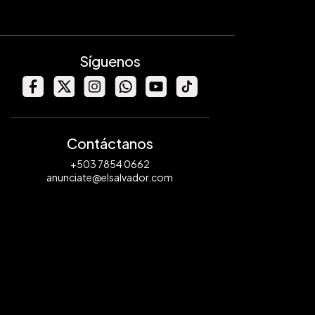
Síguenos
Contáctanos
+503 7854 0662
anunciate@elsalvador.com