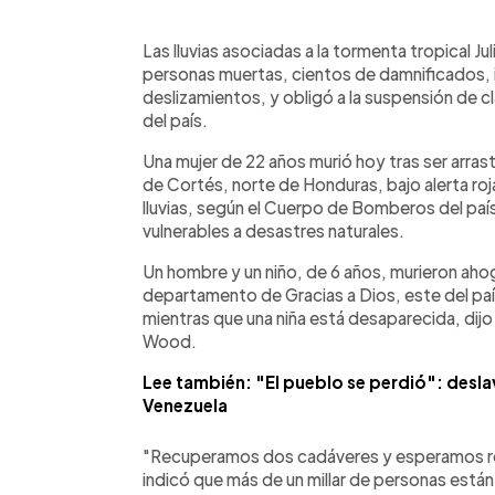
0:00
Facebook
Twitter
►
Escuchar artículo
Las lluvias asociadas a la tormenta tropical 
personas muertas, cientos de damnificados, 
deslizamientos, y obligó a la suspensión de cl
del país.
Una mujer de 22 años murió hoy tras ser arra
de Cortés, norte de Honduras, bajo alerta roj
lluvias, según el Cuerpo de Bomberos del paí
vulnerables a desastres naturales.
Un hombre y un niño, de 6 años, murieron aho
departamento de Gracias a Dios, este del país
mientras que una niña está desaparecida, dijo
Wood.
Lee también: "El pueblo se perdió": desl
Venezuela
"Recuperamos dos cadáveres y esperamos re
indicó que más de un millar de personas está