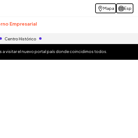
Mapa
Esp
rno Empresarial
Centro Histórico
os a visitar el nuevo portal país donde coincidimos todos.