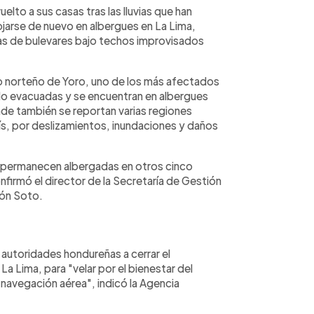
to a sus casas tras las lluvias que han
ojarse de nuevo en albergues en La Lima,
as de bulevares bajo techos improvisados
o norteño de Yoro, uno de los más afectados
ido evacuadas y se encuentran en albergues
de también se reportan varias regiones
ís, por deslizamientos, inundaciones y daños
y permanecen albergadas en otros cinco
irmó el director de la Secretaría de Gestión
món Soto.
autoridades hondureñas a cerrar el
a Lima, para "velar por el bienestar del
 navegación aérea", indicó la Agencia