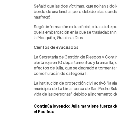
Señaló que las dos víctimas, que no han sido id
bordo de una lancha, pero debido a las condi
naufragó.
Según información extraoficial, otras siete
que la embarcación en la que se trasladaban n
la Mosquita, Gracias a Dios.
Cientos de evacuados
La Secretaría de Gestión de Riesgos y Conti
alerta roja en 10 departamentos y la amarilla, 
efectos de Julia, que se degradó a tormenta t
como huracán de categoría 1.
La institución de protección civil activó "la a
municipio de La Lima, cerca de San Pedro Sula
vida de las personas" debido al incremento d
Continúa leyendo: Julia mantiene fuerza d
el Pacífico