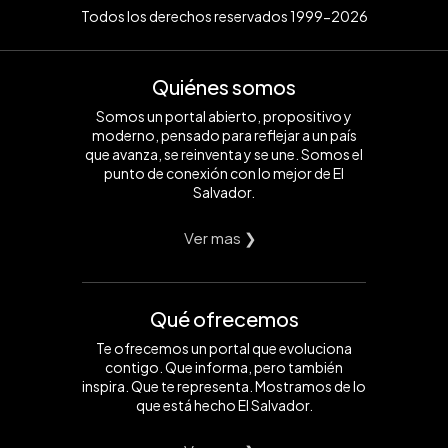
Todos los derechos reservados 1999-2026
Quiénes somos
Somos un portal abierto, propositivo y
moderno, pensado para reflejar a un país
que avanza, se reinventa y se une. Somos el
punto de conexión con lo mejor de El
Salvador.
Ver mas ❯
Qué ofrecemos
Te ofrecemos un portal que evoluciona
contigo. Que informa, pero también
inspira. Que te representa. Mostramos de lo
que está hecho El Salvador.