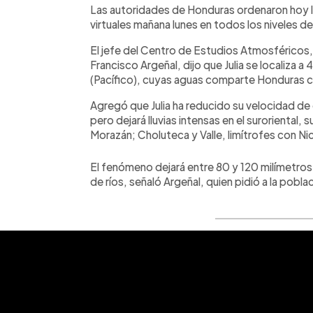
Las autoridades de Honduras ordenaron hoy l
virtuales mañana lunes en todos los niveles de
El jefe del Centro de Estudios Atmosféricos
Francisco Argeñal, dijo que Julia se localiza 
(Pacífico), cuyas aguas comparte Honduras c
Agregó que Julia ha reducido su velocidad de
pero dejará lluvias intensas en el suroriental
Morazán; Choluteca y Valle, limítrofes con Ni
El fenómeno dejará entre 80 y 120 milímetros d
de ríos, señaló Argeñal, quien pidió a la pob