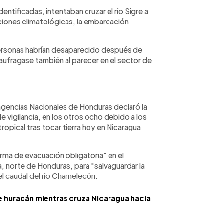
entificadas, intentaban cruzar el río Sigre a
ciones climatológicas, la embarcación
 personas habrían desaparecido después de
aufragase también al parecer en el sector de
ngencias Nacionales de Honduras declaró la
de vigilancia, en los otros ocho debido a los
ropical tras tocar tierra hoy en Nicaragua
larma de evacuación obligatoria" en el
, norte de Honduras, para "salvaguardar la
el caudal del río Chamelecón.
e huracán mientras cruza Nicaragua hacia