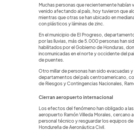
Muchas personas que recientemente habían vuel
venido afectando al país, hoy tuvieron que al
mientras que otras se han ubicado en median
con plásticos y láminas de zinc.
En el municipio de El Progreso, departament
por las lluvias, más de 5.000 personas han s
habilitados por el Gobierno de Honduras, don
incomunicadas en el norte y occidente del pa
de puentes.
Otro millar de personas han sido evacuadas 
departamentos del país centroamericano, conf
de Riesgos y Contingencias Nacionales, Ra
Cierran aeropuerto internacional
Los efectos del fenómeno han obligado a las 
aeropuerto Ramón Villeda Morales, cercano a L
personal técnico y resguardar los equipos de
Hondureña de Aeronáutica Civil.