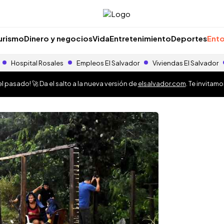
urismo
Dinero y negocios
Vida
Entretenimiento
Deportes
Ento
Hospital Rosales
Empleos El Salvador
Viviendas El Salvador
 pasado! 🚀 Da el salto a la nueva versión de
elsalvador.com
. Te invitam