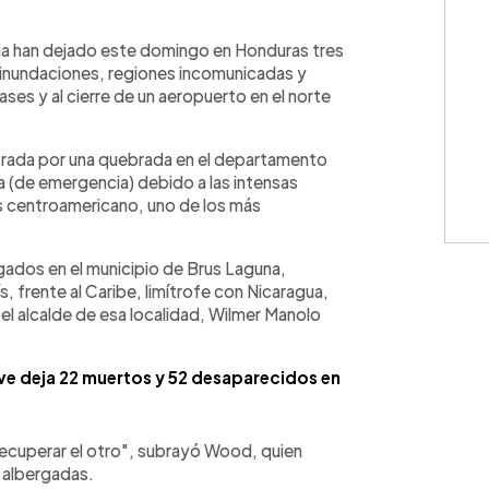
WhatsApp
Copiar link
Julia han dejado este domingo en Honduras tres
inundaciones, regiones incomunicadas y
ases y al cierre de un aeropuerto en el norte
strada por una quebrada en el departamento
a (de emergencia) debido a las intensas
s centroamericano, uno de los más
gados en el municipio de Brus Laguna,
, frente al Caribe, limítrofe con Nicaragua,
 el alcalde de esa localidad, Wilmer Manolo
ave deja 22 muertos y 52 desaparecidos en
cuperar el otro", subrayó Wood, quien
n albergadas.