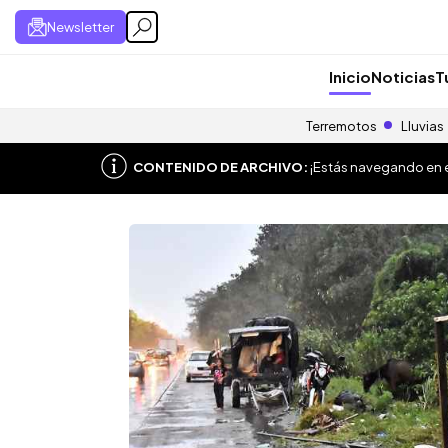
Newsletter
Inicio
Noticias
T
Terremotos
Lluvias
CONTENIDO DE ARCHIVO:
¡Estás navegando en el