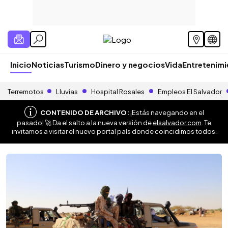
Inicio
Noticias
Turismo
Dinero y negocios
Vida
Entretenim
Terremotos
Lluvias
Hospital Rosales
Empleos El Salvador
CONTENIDO DE ARCHIVO:
¡Estás navegando en el
pasado! 🚀 Da el salto a la nueva versión de
elsalvador.com
. Te
invitamos a visitar el nuevo portal país donde coincidimos todos.