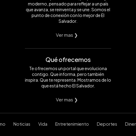
moderno, pensado para reflejar a un país
que avanza, se reinventa y se une. Somos el
punto de conexión con lo mejor de El
Salvador.
Ver mas ❯
Qué ofrecemos
Te ofrecemos un portal que evoluciona
contigo. Que informa, pero también
inspira. Que te representa. Mostramos de lo
que está hecho El Salvador.
Ver mas ❯
smo
Noticias
Vida
Entretenimiento
Deportes
Dine