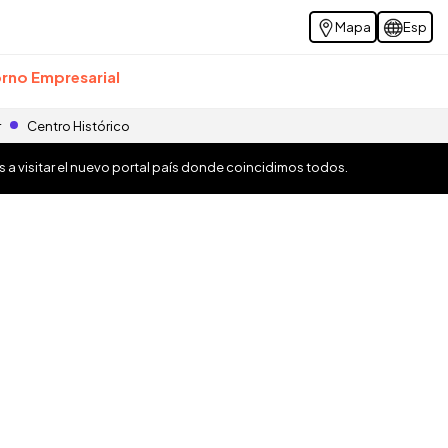
Mapa
Esp
rno Empresarial
r
Centro Histórico
os a visitar el nuevo portal país donde coincidimos todos.