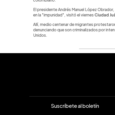
El presidente Andrés Manuel López Obrador, 
en la "impunidad", visitó el viernes
Ciudad
Ju
Allí, medio centenar de migrantes protestaron
denunciando que son criminalizados por inten
Unidos.
Suscríbete al boletín