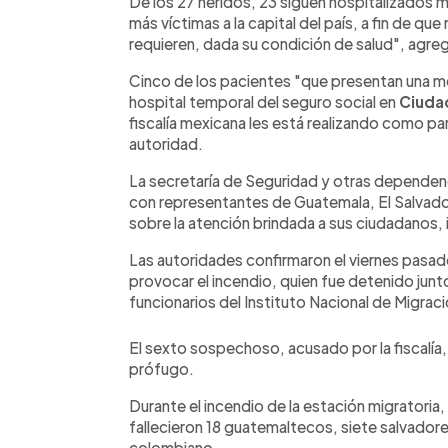
De los 27 heridos, 23 siguen hospitalizados mi
más víctimas a la capital del país, a fin de qu
requieren, dada su condición de salud", agr
Cinco de los pacientes "que presentan una me
hospital temporal del seguro social en
Ciuda
fiscalía mexicana les está realizando como part
autoridad.
La secretaría de Seguridad y otras dependen
con representantes de Guatemala, El Salvado
sobre la atención brindada a sus ciudadanos,
Las autoridades confirmaron el viernes pasad
provocar el incendio, quien fue detenido junto
funcionarios del Instituto Nacional de Migraci
El sexto sospechoso, acusado por la fiscalía
prófugo.
Durante el incendio de la estación migratoria, 
fallecieron 18 guatemaltecos, siete salvador
colombiano.