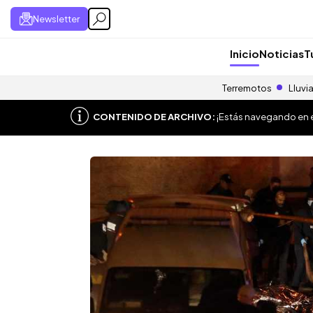
Newsletter
Inicio
Noticias
T
Terremotos
Lluvi
CONTENIDO DE ARCHIVO:
¡Estás navegando en el