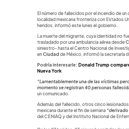
0:00
Facebook
Twitter
►
Escuchar artículo
El número de fallecidos por el incendio de u
localidad mexicana fronteriza con Estados Un
heridos, informó este lunes el gobierno.
La muerte del migrante, cuya identidad no fue
trasladado por una ambulancia aérea desde
C
siniestro- hasta el Centro Nacional de Inve
en
Ciudad
de México, informó la secretaría 
Podría interesarle:
Donald Trump comparece
Nueva York
"Lamentablemente una de las víctimas perdió
momento se registran 40 personas fallecida
un comunicado.
Además del fallecido, otros cinco lesionados f
mexicana durante el fin de semana
"derivado 
del CENIAQ y del Instituto Nacional de Enfe