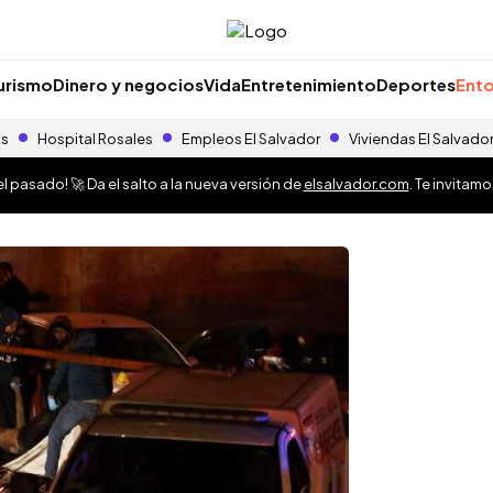
urismo
Dinero y negocios
Vida
Entretenimiento
Deportes
Ento
as
Hospital Rosales
Empleos El Salvador
Viviendas El Salvado
 pasado! 🚀 Da el salto a la nueva versión de
elsalvador.com
. Te invitam