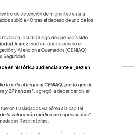
WhatsApp
Copiar link
n centro de detención de migrantes en una
idos subió a 40 tras el deceso de uno de los
 revelada, ocurrió luego de que había sido
iudad
Juárez
(norte) -donde ocurrió el
stigación y Atención a Quemados (CENIAQ)
de Seguridad.
 en histórica audiencia ante el juez en
 la vida al llegar al CENIAQ, por lo que al
s y 27 heridas",
agregó la dependencia en
ueron trasladados vía aérea a la capital
de la valoración médica de especialistas"
rmedades Respiratorias.