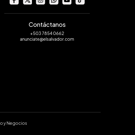
Contáctanos
+503 7854 0662
anunciate@elsalvador.com
ro y Negocios