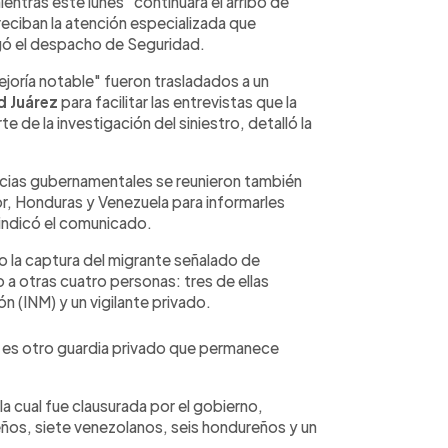
entras este lunes "continuará el arribo de
e reciban la atención especializada que
egó el despacho de Seguridad.
joría notable" fueron trasladados a un
d
Juárez
para facilitar las entrevistas que la
e de la investigación del siniestro, detalló la
cias gubernamentales se reunieron también
r, Honduras y Venezuela para informarles
 indicó el comunicado.
o la captura del migrante señalado de
 a otras cuatro personas: tres de ellas
ón (INM) y un vigilante privado.
, es otro guardia privado que permanece
la cual fue clausurada por el gobierno,
eños, siete venezolanos, seis hondureños y un