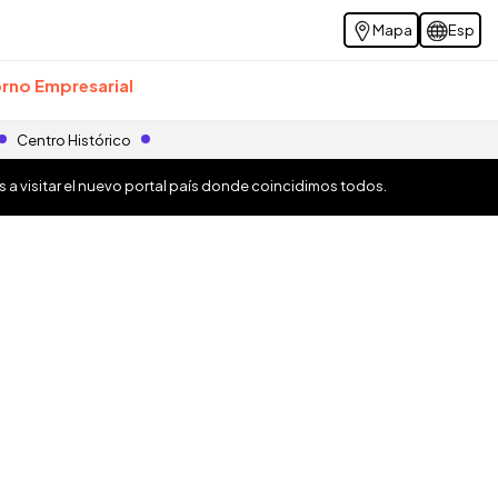
Mapa
Esp
rno Empresarial
Centro Histórico
os a visitar el nuevo portal país donde coincidimos todos.