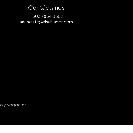
Contáctanos
+503 7854 0662
anunciate@elsalvador.com
ro y Negocios