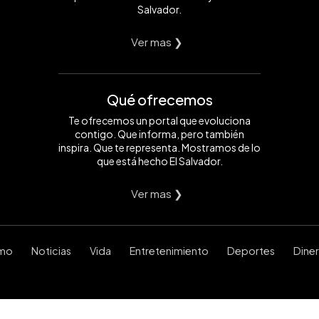
Salvador.
Ver mas ❯
Qué ofrecemos
Te ofrecemos un portal que evoluciona
contigo. Que informa, pero también
inspira. Que te representa. Mostramos de lo
que está hecho El Salvador.
Ver mas ❯
smo
Noticias
Vida
Entretenimiento
Deportes
Dine