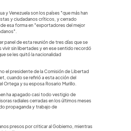
gua y Venezuela son los países "que más han
stas y ciudadanos críticos, y cerrado
 de esa forma en "exportadores del mejor
adanos".
er panel de esta reunión de tres días que se
s vivir sin libertades y en ese sentido recordó
ue se les quitó la nacionalidad
urno el presidente de la Comisión de Libertad
et, cuando se refirió a esta acción del
 Ortega y su esposa Rosario Murillo.
men ha apagado casi todo vestigio de
soras radiales cerradas en los últimos meses
endo propaganda y trabajo de
nos presos por criticar al Gobierno, mientras