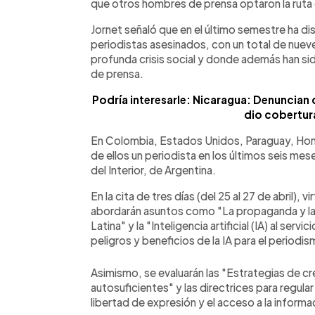
que otros hombres de prensa optaron la ruta d
Jornet señaló que en el último semestre ha di
periodistas asesinados, con un total de nueve,
profunda crisis social y donde además han s
de prensa.
Podría interesarle: Nicaragua: Denuncian
dio cobertur
En Colombia, Estados Unidos, Paraguay, Hond
de ellos un periodista en los últimos seis mes
del Interior, de Argentina.
En la cita de tres días (del 25 al 27 de abril), 
abordarán asuntos como "La propaganda y la 
Latina" y la "Inteligencia artificial (IA) al ser
peligros y beneficios de la IA para el periodis
Asimismo, se evaluarán las "Estrategias de cr
autosuficientes" y las directrices para regula
libertad de expresión y el acceso a la informa