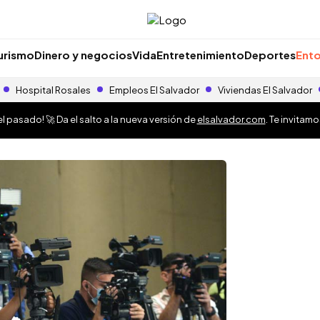
urismo
Dinero y negocios
Vida
Entretenimiento
Deportes
Ento
Hospital Rosales
Empleos El Salvador
Viviendas El Salvador
 pasado! 🚀 Da el salto a la nueva versión de
elsalvador.com
. Te invitam