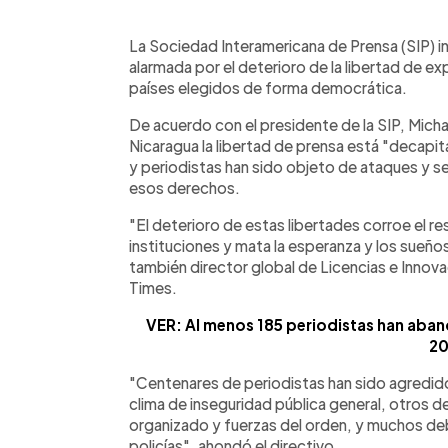
0:00
Facebook
Twitter
►
Escuchar artículo
La Sociedad Interamericana de Prensa (SIP) i
alarmada por el deterioro de la libertad de ex
países elegidos de forma democrática.
De acuerdo con el presidente de la SIP, Mich
Nicaragua la libertad de prensa está "decapit
y periodistas han sido objeto de ataques y se
esos derechos.
"El deterioro de estas libertades corroe el re
instituciones y mata la esperanza y los sueño
también director global de Licencias e Innov
Times.
VER: Al menos 185 periodistas han aba
20
"Centenares de periodistas han sido agredid
clima de inseguridad pública general, otros 
organizado y fuerzas del orden, y muchos de
policías", ahondó el directivo.