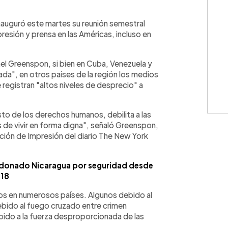
WhatsApp
Copiar link
nauguró este martes su reunión semestral
presión y prensa en las Américas, incluso en
ael Greenspon, si bien en Cuba, Venezuela y
ada", en otros países de la región los medios
 registran "altos niveles de desprecio" a
sto de los derechos humanos, debilita a las
s de vivir en forma digna", señaló Greenspon,
ación de Impresión del diario The New York
ndonado Nicaragua por seguridad desde
18
os en numerosos países. Algunos debido al
debido al fuego cruzado entre crimen
bido a la fuerza desproporcionada de las