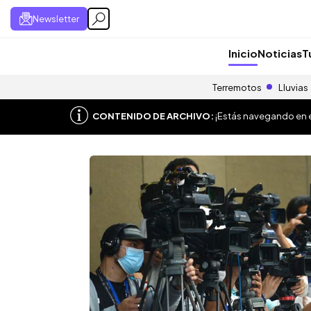
Newsletter
Inicio
Noticias
T
Terremotos
Lluvias
CONTENIDO DE ARCHIVO:
¡Estás navegando en el