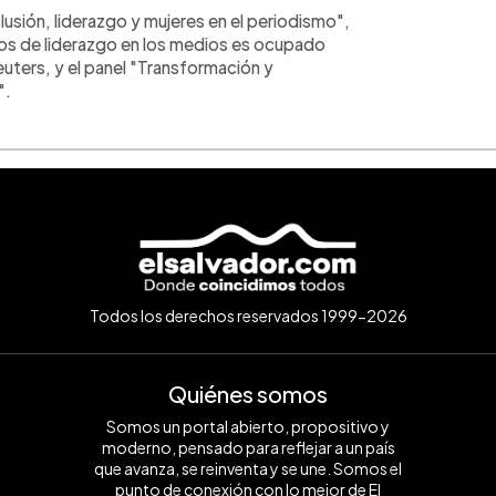
lusión, liderazgo y mujeres en el periodismo",
tos de liderazgo en los medios es ocupado
euters, y el panel "Transformación y
".
Todos los derechos reservados 1999-2026
Quiénes somos
Somos un portal abierto, propositivo y
moderno, pensado para reflejar a un país
que avanza, se reinventa y se une. Somos el
punto de conexión con lo mejor de El