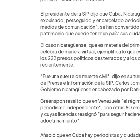
El presidente de la SIP dijo que Cuba, Nicara
expulsado, perseguido y encarcelado periodi
medios de comunicación", se han convertido
patrimonio que puede tener un país: sus ciud
El caso nicaragüense, que es materia del prim
celebra de manera virtual, ejemplifica lo que e
los 222 presos políticos desterrados y a los q
recientemente.
"Fue una suerte de muerte civil", dijo en su t
de Prensa e Información de la SIP, Carlos Jorn
Gobierno nicaragüense encabezado por Daniel
Greenspon resaltó que en Venezuela "el régi
periodismo independiente", con otras 80 emi
y cuyas licencias reasignó "para seguir haci
adoctrinamiento".
Añadió que en Cuba hay periodistas y ciudada