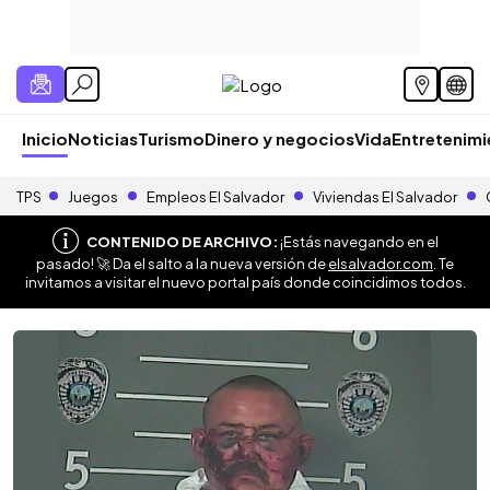
Inicio
Noticias
Turismo
Dinero y negocios
Vida
Entretenim
TPS
Juegos
Empleos El Salvador
Viviendas El Salvador
CONTENIDO DE ARCHIVO:
¡Estás navegando en el
pasado! 🚀 Da el salto a la nueva versión de
elsalvador.com
. Te
invitamos a visitar el nuevo portal país donde coincidimos todos.