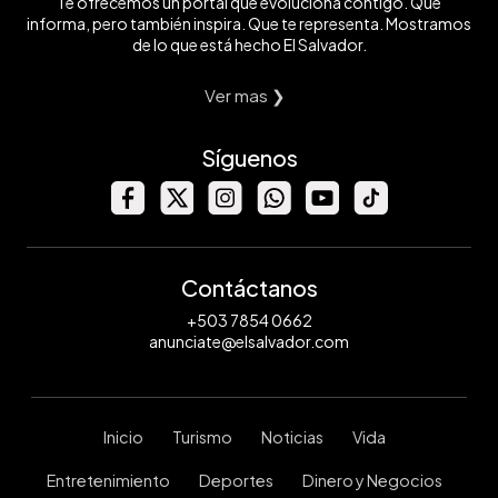
Te ofrecemos un portal que evoluciona contigo. Que
informa, pero también inspira. Que te representa. Mostramos
de lo que está hecho El Salvador.
Ver mas ❯
Síguenos
Contáctanos
+503 7854 0662
anunciate@elsalvador.com
Inicio
Turismo
Noticias
Vida
Entretenimiento
Deportes
Dinero y Negocios