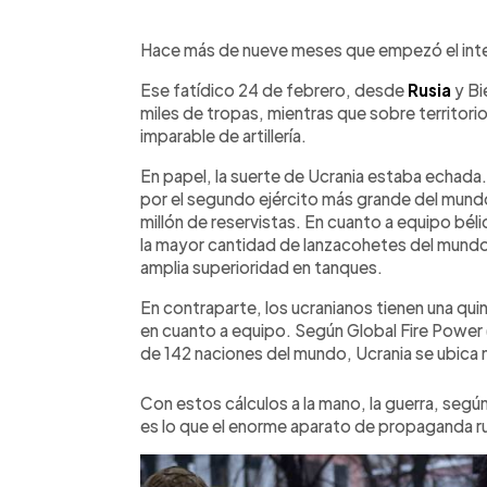
0:00
Facebook
Twitter
►
Escuchar artículo
Hace más de nueve meses que empezó el int
Ese fatídico 24 de febrero, desde
Rusia
y Bi
miles de tropas, mientras que sobre territori
imparable de artillería.
En papel, la suerte de Ucrania estaba echada.
por el segundo ejército más grande del mundo
millón de reservistas. En cuanto a equipo bél
la mayor cantidad de lanzacohetes del mundo, 
amplia superioridad en tanques.
En contraparte, los ucranianos tienen una qui
en cuanto a equipo. Según Global Fire Power 
de 142 naciones del mundo, Ucrania se ubica m
Con estos cálculos a la mano, la guerra, según
es lo que el enorme aparato de propaganda ru