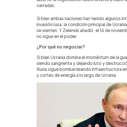
cerradas.
Si bien ambas naciones han tenido algunos inte
invasión rusa, la condición principal de Ucrani
se sienten. Y Zelenski añadió, el 16 de noviem
no sigue en el poder.
¿Por qué no negociar?
Si bien Ucrania domina el moméntum de la guer
siendo sangrienta y dejando luto y destrucción
Rusia sigue bombardeando infraestructura e
y cortes de energía a lo largo de Ucrania.