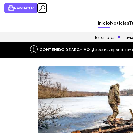
Newsletter
Inicio
Noticias
T
Terremotos
Lluvi
CONTENIDO DE ARCHIVO:
¡Estás navegando en el