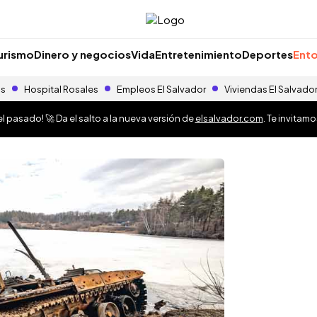
urismo
Dinero y negocios
Vida
Entretenimiento
Deportes
Ento
as
Hospital Rosales
Empleos El Salvador
Viviendas El Salvado
 pasado! 🚀 Da el salto a la nueva versión de
elsalvador.com
. Te invitam