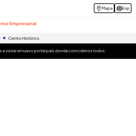
Mapa
Esp
rno Empresarial
r
Centro Histórico
os a visitar el nuevo portal país donde coincidimos todos.