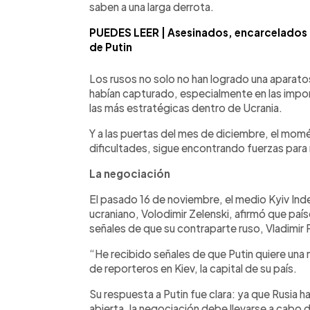
saben a una larga derrota.
PUEDES LEER | Asesinados, encarcelados o 
de Putin
Los rusos no solo no han logrado una aparatos
habían capturado, especialmente en las impor
las más estratégicas dentro de Ucrania.
Y a las puertas del mes de diciembre, el mom
dificultades, sigue encontrando fuerzas para re
La negociación
El pasado 16 de noviembre, el medio Kyiv In
ucraniano, Volodimir Zelenski, afirmó que paí
señales de que su contraparte ruso, Vladimir 
“He recibido señales de que Putin quiere una 
de reporteros en Kiev, la capital de su país.
Su respuesta a Putin fue clara: ya que Rusia ha
abierta, la negociación debe llevarse a cabo 