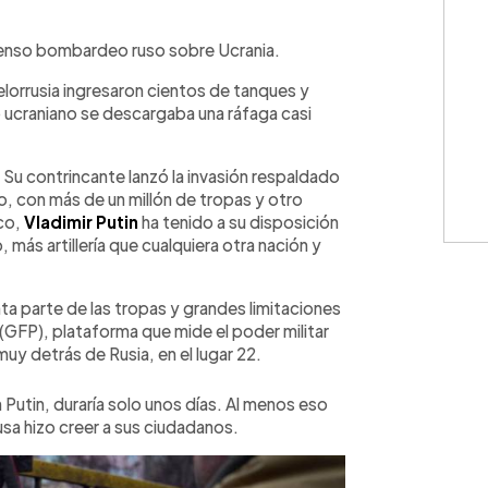
WhatsApp
Copiar link
enso bombardeo ruso sobre Ucrania.
elorrusia ingresaron cientos de tanques y
o ucraniano se descargaba una ráfaga casi
 Su contrincante lanzó la invasión respaldado
, con más de un millón de tropas y otro
ico,
Vladimir Putin
ha tenido a su disposición
más artillería que cualquiera otra nación y
nta parte de las tropas y grandes limitaciones
(GFP), plataforma que mide el poder militar
uy detrás de Rusia, en el lugar 22.
 Putin, duraría solo unos días. Al menos eso
sa hizo creer a sus ciudadanos.