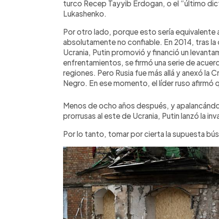
turco Recep Tayyib Erdogan, o el “último dic
Lukashenko.
Por otro lado, porque esto sería equivalente 
absolutamente no confiable. En 2014, tras la 
Ucrania, Putin promovió y financió un levantam
enfrentamientos, se firmó una serie de acue
regiones. Pero Rusia fue más allá y anexó la C
Negro. En ese momento, el líder ruso afirmó 
Menos de ocho años después, y apalancándose
prorrusas al este de Ucrania, Putin lanzó la inv
Por lo tanto, tomar por cierta la supuesta bú