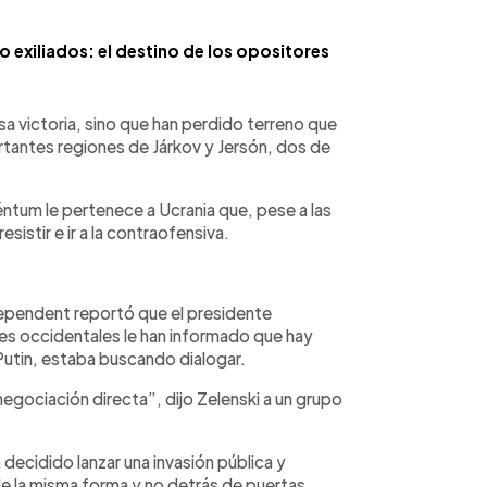
exiliados: el destino de los opositores
a victoria, sino que han perdido terreno que
tantes regiones de Járkov y Jersón, dos de
éntum le pertenece a Ucrania que, pese a las
sistir e ir a la contraofensiva.
dependent reportó que el presidente
ses occidentales le han informado que hay
Putin, estaba buscando dialogar.
negociación directa”, dijo Zelenski a un grupo
 decidido lanzar una invasión pública y
de la misma forma y no detrás de puertas