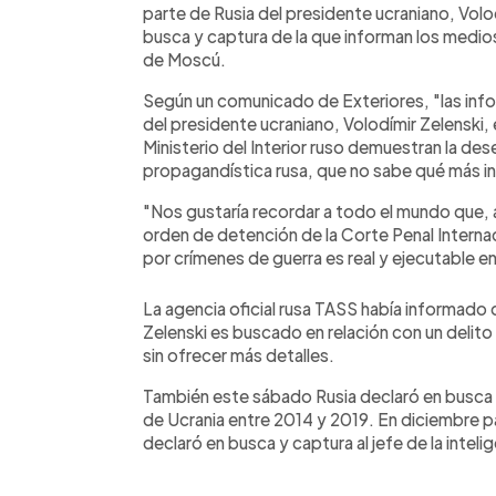
parte de Rusia del presidente ucraniano, Volod
busca y captura de la que informan los medio
de Moscú.
Según un comunicado de Exteriores, "las info
del presidente ucraniano, Volodímir Zelenski, 
Ministerio del Interior ruso demuestran la des
propagandística rusa, que no sabe qué más inv
"Nos gustaría recordar a todo el mundo que, a 
orden de detención de la Corte Penal Internaci
por crímenes de guerra es real y ejecutable e
La agencia oficial rusa TASS había informado d
Zelenski es buscado en relación con un delit
sin ofrecer más detalles.
También este sábado Rusia declaró en busca
de Ucrania entre 2014 y 2019. En diciembre pas
declaró en busca y captura al jefe de la intelig