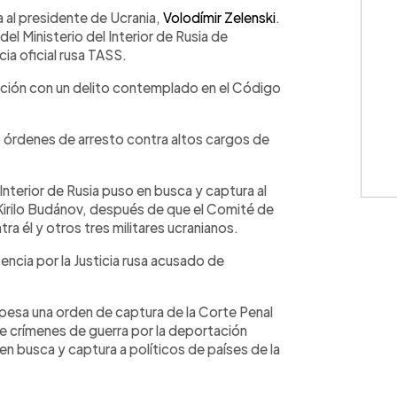
WhatsApp
Copiar link
 al presidente de Ucrania,
Volodímir Zelenski
.
 del Ministerio del Interior de Rusia de
ia oficial rusa TASS.
lación con un delito contemplado en el Código
o órdenes de arresto contra altos cargos de
Interior de Rusia puso en busca y captura al
, Kirilo Budánov, después de que el Comité de
ra él y otros tres militares ucranianos.
ncia por la Justicia rusa acusado de
 pesa una orden de captura de la Corte Penal
de crímenes de guerra por la deportación
en busca y captura a políticos de países de la