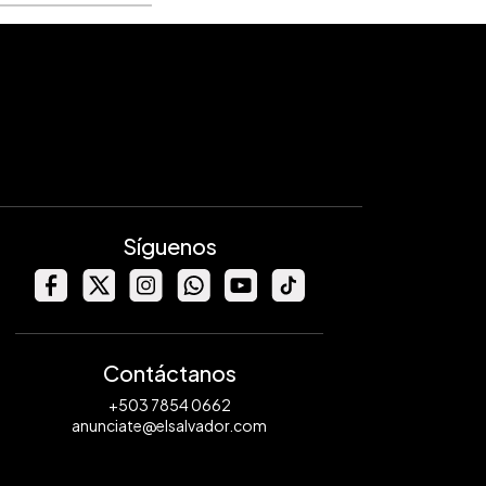
Síguenos
Contáctanos
+503 7854 0662
anunciate@elsalvador.com