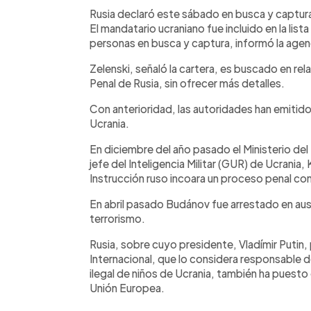
Facebook
Twitter
►
Escuchar artículo
Rusia declaró este sábado en busca y captura
El mandatario ucraniano fue incluido en la lista
personas en busca y captura, informó la agenc
Zelenski, señaló la cartera, es buscado en re
Penal de Rusia, sin ofrecer más detalles.
Con anterioridad, las autoridades han emitid
Ucrania.
En diciembre del año pasado el Ministerio del 
jefe del Inteligencia Militar (GUR) de Ucrania
Instrucción ruso incoara un proceso penal cont
En abril pasado Budánov fue arrestado en ause
terrorismo.
Rusia, sobre cuyo presidente, Vladímir Putin,
Internacional, que lo considera responsable 
ilegal de niños de Ucrania, también ha puesto 
Unión Europea.