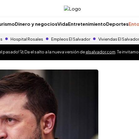
urismo
Dinero y negocios
Vida
Entretenimiento
Deportes
Ento
as
Hospital Rosales
Empleos El Salvador
Viviendas El Salvado
 pasado! 🚀 Da el salto a la nueva versión de
elsalvador.com
. Te invitam