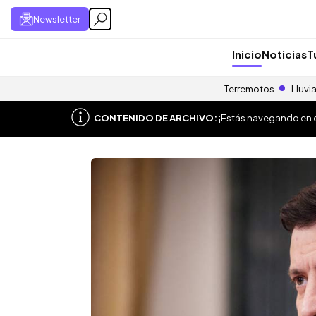
Newsletter
Inicio
Noticias
T
Terremotos
Lluvi
CONTENIDO DE ARCHIVO:
¡Estás navegando en el