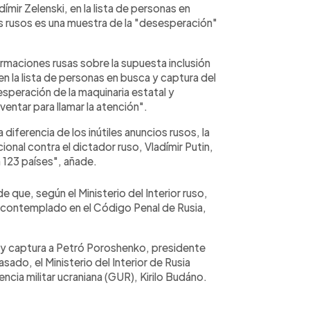
ímir Zelenski, en la lista de personas en
s rusos es una muestra de la "desesperación"
rmaciones rusas sobre la supuesta inclusión
en la lista de personas en busca y captura del
esperación de la maquinaria estatal y
entar para llamar la atención".
diferencia de los inútiles anuncios rusos, la
onal contra el dictador ruso, Vladímir Putin,
n 123 países", añade.
e que, según el Ministerio del Interior ruso,
o contemplado en el Código Penal de Rusia,
 y captura a Petró Poroshenko, presidente
ado, el Ministerio del Interior de Rusia
encia militar ucraniana (GUR), Kirilo Budáno.