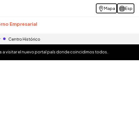
Mapa
Esp
rno Empresarial
r
Centro Histórico
os a visitar el nuevo portal país donde coincidimos todos.