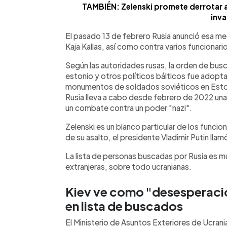
TAMBIÉN: Zelenski promete derrotar a 
inva
El pasado 13 de febrero Rusia anunció esa med
Kaja Kallas, así como contra varios funcionari
Según las autoridades rusas, la orden de busc
estonio y otros políticos bálticos fue adopt
monumentos de soldados soviéticos en Esto
Rusia lleva a cabo desde febrero de 2022 un
un combate contra un poder "nazi".
Zelenski es un blanco particular de los funcion
de su asalto, el presidente Vladimir Putin llamó
La lista de personas buscadas por Rusia es m
extranjeras, sobre todo ucranianas.
Kiev ve como "desesperación
en lista de buscados
El Ministerio de Asuntos Exteriores de Ucrani