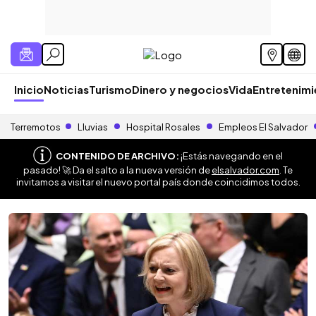
Inicio
Noticias
Turismo
Dinero y negocios
Vida
Entretenim
Terremotos
Lluvias
Hospital Rosales
Empleos El Salvador
CONTENIDO DE ARCHIVO:
¡Estás navegando en el
pasado! 🚀 Da el salto a la nueva versión de
elsalvador.com
. Te
invitamos a visitar el nuevo portal país donde coincidimos todos.