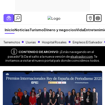
Inicio
Noticias
Turismo
Dinero y negocios
Vida
Entretenim
Terremotos
Lluvias
Hospital Rosales
Empleos El Salvador
CONTENIDO DE ARCHIVO:
¡Estás navegando en el
pasado! 🚀 Da el salto a la nueva versión de
elsalvador.com
. Te
invitamos a visitar el nuevo portal país donde coincidimos todos.