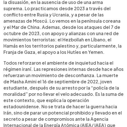
la disuasión, en la ausencia de uso de una arma
suprema. Lo practicamos desde 2023 a través del
conflicto entre Rusia y Ucrania, y a pesar de las
amenazas de Moscú. Lo vemos en la península coreana
y el Mar de China. Ademas, desde los ataques del 7 de
octubre de 2023, con apoyo y alianzas con una red de
movimientos terroristas: el Hezbollah en Líbano, el
Hamás en los territorios palestino y, particularmente, la
Franja de Gaza, el apoyo a los Hutíes en Yemen.
Todos reforzaron el ambiente de inquietud hacia el
régimen iraní. Las represiones internas desde hace años
refuerzan un movimiento de desconfianza. La muerte
de Masha Amini el 16 de septiembre de 2022, joven
estudiante, después de su arresto por la “policía de la
moralidad” por no llevar el velo adecuado. Es la suma de
este contexto, que explica la operación
estadounidense. No se trata de hacer la guerra hacia
Irán, sino de parar un potencial prohibido y llevado en el
secreto a pesar de compromisos ante la Agencia
Internacional de la Energía Atómica (AIEA/ IAEA) que