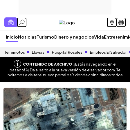
Inicio
Noticias
Turismo
Dinero y negocios
Vida
Entretenim
Terremotos
Lluvias
Hospital Rosales
Empleos El Salvador
CONTENIDO DE ARCHIVO:
¡Estás navegando en el
pasado! 🚀 Da el salto a la nueva versión de
elsalvador.com
. Te
invitamos a visitar el nuevo portal país donde coincidimos todos.