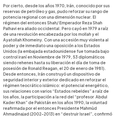
Por cierto, desde los años 1970, Irán, conocido por sus
reservas de petróleo y gas, pudo reforzar su rango de
potencia regional con una dimensión nuclear. El
régimen del entonces Shah/ Emperador Reza Shah
Palhavi era aliado occidental. Pero cayó en 1979 a raíz
de una revolución encabezada por los mollah y el
Ayatollah Khomeiny. Con una accesión muy violenta al
poder y de inmediato una oposición a los Estados
Unidos (la embajada estadounidense fue tomada bajo
control iraní en Noviembre de 1979, 53 diplomáticos
siendo rehenes hasta su liberación el día de toma de
posesión de Ronald Reagan, el 20 de enero de 1981).
Desde entonces, Irán construyó un dispositivo de
seguridad interior y exterior dedicado en reforzar el
régimen teocrático islámico: el potencial energético,
sus relaciones con varios “Estados rebeldes” a raíz de
los años, la participación a la red del “profesor Abdul
Kader Khan” de Pakistán en los años 1990, la voluntad
reafirmada por el entonces Presidente Mahmùd
Ahmadinajad (2002-2013) en “destruir Israel”, confirmó