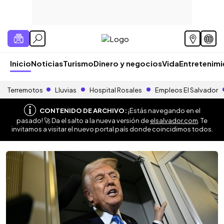
Inicio
Noticias
Turismo
Dinero y negocios
Vida
Entretenim
Terremotos
Lluvias
Hospital Rosales
Empleos El Salvador
CONTENIDO DE ARCHIVO:
¡Estás navegando en el
pasado! 🚀 Da el salto a la nueva versión de
elsalvador.com
. Te
invitamos a visitar el nuevo portal país donde coincidimos todos.