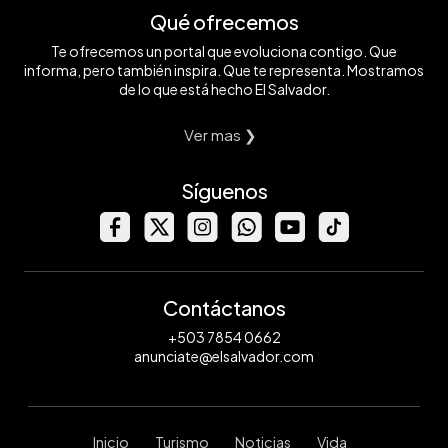
Qué ofrecemos
Te ofrecemos un portal que evoluciona contigo. Que
informa, pero también inspira. Que te representa. Mostramos
de lo que está hecho El Salvador.
Ver mas ❯
Síguenos
Contáctanos
+503 7854 0662
anunciate@elsalvador.com
Inicio
Turismo
Noticias
Vida