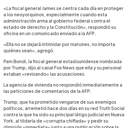
«La fiscal general James se centra cada día en proteger
a los neoyorquinos, especialmente cuando esta
administración arma al gobierno federal contra el
estado de derecho y la Constitución», respondió su
oficina en un comunicado enviado a la AFP.
«Ella no se dejará intimidar por matones, no importa
quiénes sean», agregó.
Pam Bondi, la fiscal general estadounidense nombrada
por Trump, dijo al canal Fox News que ella y su personal
estaban «revisando» las acusaciones.
La agencia de vivienda no respondió inmediatamente a
las peticiones de comentarios de la AFP.
Trump, que ha prometido vengarse de sus enemigos
políticos, arremetió hace dos días en su red Truth Social
contra la que ha sido su principal látigo judicial en Nueva
York, al tildarla de «corrupta chiflada» y pedir su
dimisión «inmediata» junto a una publicación sobre la