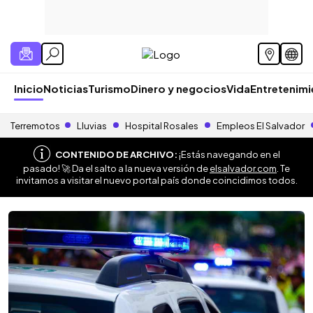
Inicio
Noticias
Turismo
Dinero y negocios
Vida
Entretenim
Terremotos
Lluvias
Hospital Rosales
Empleos El Salvador
CONTENIDO DE ARCHIVO:
¡Estás navegando en el
pasado! 🚀 Da el salto a la nueva versión de
elsalvador.com
. Te
invitamos a visitar el nuevo portal país donde coincidimos todos.