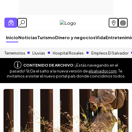
Inicio
Noticias
Turismo
Dinero y negocios
Vida
Entretenim
Terremotos
Lluvias
Hospital Rosales
Empleos El Salvador
CONTENIDO DE ARCHIVO:
¡Estás navegando en el
pasado! 🚀 Da el salto a la nueva versión de
elsalvador.com
. Te
invitamos a visitar el nuevo portal país donde coincidimos todos.