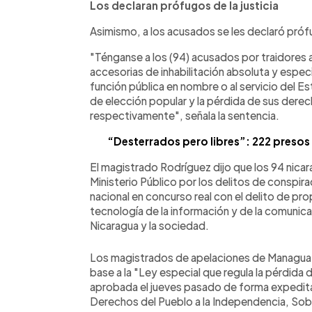
Los declaran prófugos de la justicia
Asimismo, a los acusados se les declaró prófu
"Ténganse a los (94) acusados por traidores a 
accesorias de inhabilitación absoluta y especi
función pública en nombre o al servicio del E
de elección popular y la pérdida de sus der
respectivamente", señala la sentencia.
“Desterrados pero libres”: 222 presos 
El magistrado Rodríguez dijo que los 94 nica
Ministerio Público por los delitos de conspi
nacional en concurso real con el delito de pro
tecnología de la información y de la comunica
Nicaragua y la sociedad.
Los magistrados de apelaciones de Managua 
base a la "Ley especial que regula la pérdida 
aprobada el jueves pasado de forma expedita
Derechos del Pueblo a la Independencia, Sobe