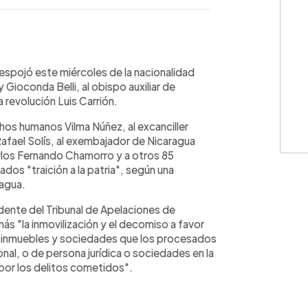
WhatsApp
Copiar link
espojó este miércoles de la nacionalidad
 Gioconda Belli, al obispo auxiliar de
 revolución Luis Carrión.
hos humanos Vilma Núñez, al excanciller
afael Solís, al exembajador de Nicaragua
arlos Fernando Chamorro y a otros 85
os "traición a la patria", según una
nagua.
idente del Tribunal de Apelaciones de
 "la inmovilización y el decomiso a favor
s inmuebles y sociedades que los procesados
sonal, o de persona jurídica o sociedades en la
por los delitos cometidos".