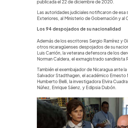
publicada el 22 de diciembre de 2020.
Las autoridades judiciales notificaron de esa 
Exteriores, al Ministerio de Gobernación y a
Los 94 despojados de su nacionalidad
Además de los escritores Sergio Ramírez y Gio
otros nicaragüenses despojados de su nacion
Luis Carrión, la veterana defensora de los de
Norman Caldera, el exmagistrado sandinista R
También el exembajador de Nicaragua ante la 
Salvador Stadthagen, el académico Ernesto M
Humberto Belli, la investigadora Elvira Cuadr
Núñez, Enrique Sáenz, y Edipsia Dubón.