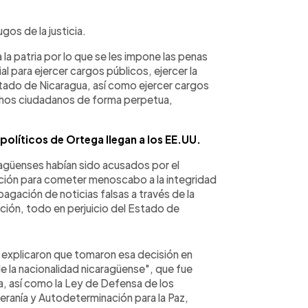
gos de la justicia.
la patria por lo que se les impone las penas
al para ejercer cargos públicos, ejercer la
stado de Nicaragua, así como ejercer cargos
echos ciudadanos de forma perpetua,
políticos de Ortega llegan a los EE.UU.
ragüenses habían sido acusados por el
ración para cometer menoscabo a la integridad
pagación de noticias falsas a través de la
ción, todo en perjuicio del Estado de
explicaron que tomaron esa decisión en
de la nacionalidad nicaragüense", que fue
, así como la Ley de Defensa de los
ranía y Autodeterminación para la Paz,