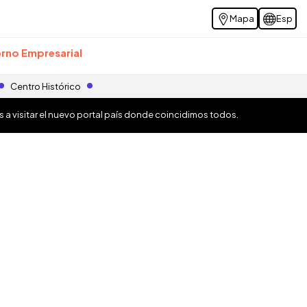
Mapa
Esp
rno Empresarial
Centro Histórico
os a visitar el nuevo portal país donde coincidimos todos.