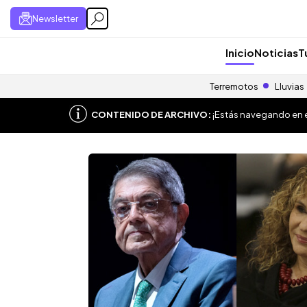
Newsletter
Inicio
Noticias
T
Terremotos
Lluvias
CONTENIDO DE ARCHIVO:
¡Estás navegando en el