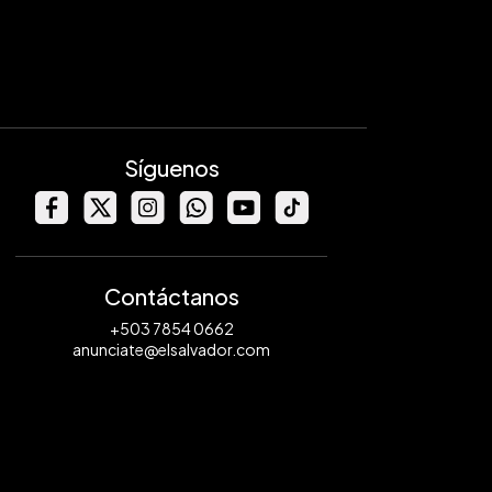
Síguenos
Contáctanos
+503 7854 0662
anunciate@elsalvador.com