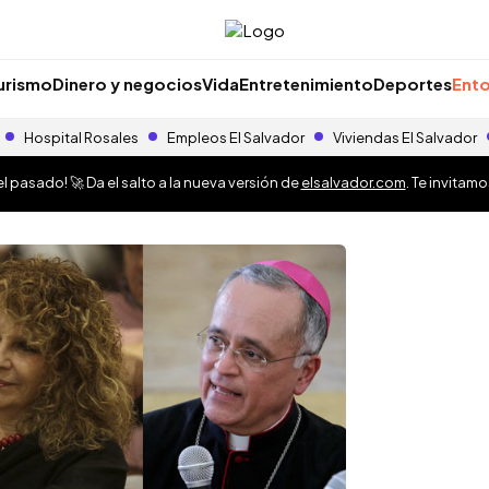
urismo
Dinero y negocios
Vida
Entretenimiento
Deportes
Ento
Hospital Rosales
Empleos El Salvador
Viviendas El Salvador
 pasado! 🚀 Da el salto a la nueva versión de
elsalvador.com
. Te invitam