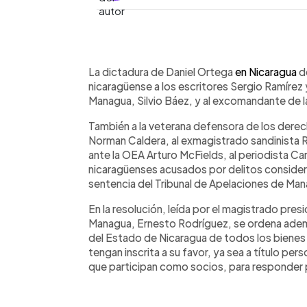
0:00
Facebook
Twitter
►
Escuchar artículo
La dictadura de Daniel Ortega
en Nicaragua
d
nicaragüense a los escritores Sergio Ramírez y
Managua, Silvio Báez, y al excomandante de la
También a la veterana defensora de los derec
Norman Caldera, al exmagistrado sandinista R
ante la OEA Arturo McFields, al periodista C
nicaragüenses acusados por delitos considerad
sentencia del Tribunal de Apelaciones de Ma
En la resolución, leída por el magistrado pres
Managua, Ernesto Rodríguez, se ordena además
del Estado de Nicaragua de todos los biene
tengan inscrita a su favor, ya sea a título per
que participan como socios, para responder 