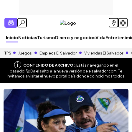
Inicio
Noticias
Turismo
Dinero y negocios
Vida
Entretenim
TPS
Juegos
Empleos El Salvador
Viviendas El Salvador
CONTENIDO DE ARCHIVO:
¡Estás navegando en el
pasado! 🚀 Da el salto a la nueva versión de
elsalvador.com
. Te
invitamos a visitar el nuevo portal país donde coincidimos todos.