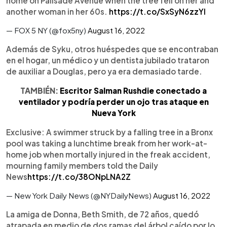
home on Palisade Avenue when the tree fell on her and
another woman in her 60s.
https://t.co/SxSyN6zzYI
— FOX 5 NY (@fox5ny)
August 16, 2022
Además de Syku, otros huéspedes que se encontraban
en el hogar, un médico y un dentista jubilado trataron
de auxiliar a Douglas, pero ya era demasiado tarde.
TAMBIÉN:
Escritor Salman Rushdie conectado a
ventilador y podría perder un ojo tras ataque en
Nueva York
Exclusive: A swimmer struck by a falling tree in a Bronx
pool was taking a lunchtime break from her work-at-
home job when mortally injured in the freak accident,
mourning family members told the Daily
News
https://t.co/38ONpLNA2Z
— New York Daily News (@NYDailyNews)
August 16, 2022
La amiga de Donna, Beth Smith, de 72 años, quedó
atrapada en medio de dos ramas del árbol caído por lo