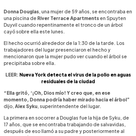
0:00
►
Escuchar artículo
Donna Douglas
, una mujer de 59 años, se encontraba en
una piscina de
River Terrace Apartments
en Spuyten
Duyvil cuando repentinamente el tronco de un árbol
cayó sobre ella este lunes.
El hecho ocurrió alrededor de la 1:30 de la tarde. Los
trabajadores del lugar presenciaron el hecho y
mencionaron que la mujer pudo ver cuando el árbol se
precipitaba sobre ella.
LEER:
Nueva York detecta el virus de la polio en aguas
residuales de la ciudad
“Ella gritó, ‘¡Oh, Dios mío! Y creo que, en ese
momento, Donna podría haber mirado hacia el árbol”
dijo,
Alex Syku
, superintendente del lugar.
La primera en socorrer a Douglas fue la hija de Syku, de
17 años, que se encontraba trabajando de salvavidas,
después de eso llamó a su padre y posteriormente al