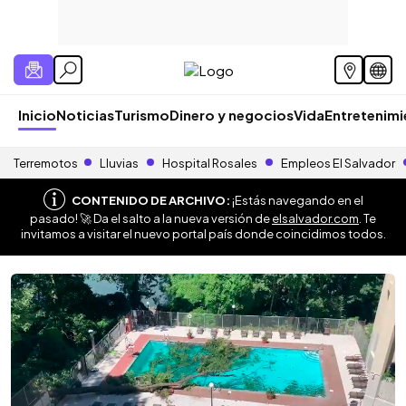
Inicio
Noticias
Turismo
Dinero y negocios
Vida
Entretenim
Terremotos
Lluvias
Hospital Rosales
Empleos El Salvador
CONTENIDO DE ARCHIVO:
¡Estás navegando en el
pasado! 🚀 Da el salto a la nueva versión de
elsalvador.com
. Te
invitamos a visitar el nuevo portal país donde coincidimos todos.