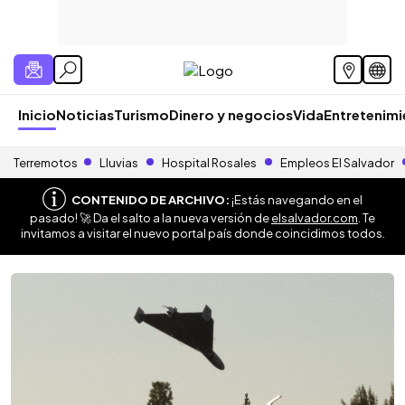
Inicio
Noticias
Turismo
Dinero y negocios
Vida
Entretenim
Terremotos
Lluvias
Hospital Rosales
Empleos El Salvador
CONTENIDO DE ARCHIVO:
¡Estás navegando en el
pasado! 🚀 Da el salto a la nueva versión de
elsalvador.com
. Te
invitamos a visitar el nuevo portal país donde coincidimos todos.