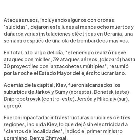
0:00
►
Escuchar artículo
Ataques rusos, incluyendo algunos con drones
"suicidas", dejaron este lunes al menos ocho muertos y
dañaron varias instalaciones eléctricas en Ucrania, una
semana después de una ola de bombardeos masivos.
En total, a lo largo del día, "el enemigo realizó nueve
ataques con misiles, 39 ataques aéreos, (disparó) hasta
30 proyectiles con lanzacohetes múltiples", resumió
por la noche el Estado Mayor del ejército ucraniano.
Además de la capital, Kiev, fueron alcanzados los
suburbios de Járkov y Sumy (noreste), Donetsk (este),
Dnipropetrovsk (centro-este), Jersón y Mikolaiv (sur),
agregó.
Fueron impactadas infraestructuras cruciales de tres
regiones, incluida Kiev, lo que dejó sin electricidad a
"cientos de localidades", indicó el primer ministro
ucraniano, Denys Chmygal.