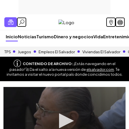
Inicio
Noticias
Turismo
Dinero y negocios
Vida
Entretenim
TPS
Juegos
Empleos El Salvador
Viviendas El Salvador
CONTENIDO DE ARCHIVO:
¡Estás navegando en el
pasado! 🚀 Da el salto a la nueva versión de
elsalvador.com
. Te
invitamos a visitar el nuevo portal país donde coincidimos todos.