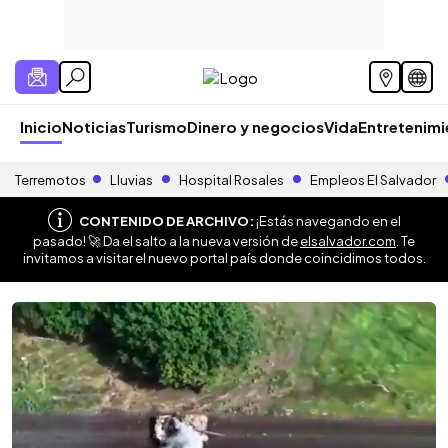
Inicio
Noticias
Turismo
Dinero y negocios
Vida
Entretenim
Terremotos
Lluvias
Hospital Rosales
Empleos El Salvador
CONTENIDO DE ARCHIVO:
¡Estás navegando en el
pasado! 🚀 Da el salto a la nueva versión de
elsalvador.com
. Te
invitamos a visitar el nuevo portal país donde coincidimos todos.