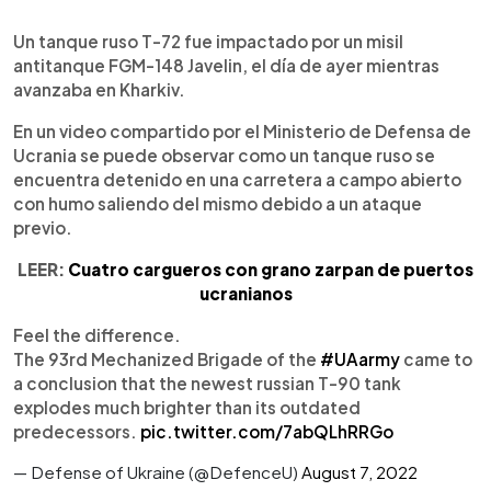
0:00
►
Escuchar artículo
Un tanque ruso T-72 fue impactado por un misil
antitanque FGM-148 Javelin, el día de ayer mientras
avanzaba en Kharkiv.
En un video compartido por el Ministerio de Defensa de
Ucrania se puede observar como un tanque ruso se
encuentra detenido en una carretera a campo abierto
con humo saliendo del mismo debido a un ataque
previo.
LEER:
Cuatro cargueros con grano zarpan de puertos
ucranianos
Feel the difference.
The 93rd Mechanized Brigade of the
#UAarmy
came to
a conclusion that the newest russian T-90 tank
explodes much brighter than its outdated
predecessors.
pic.twitter.com/7abQLhRRGo
— Defense of Ukraine (@DefenceU)
August 7, 2022