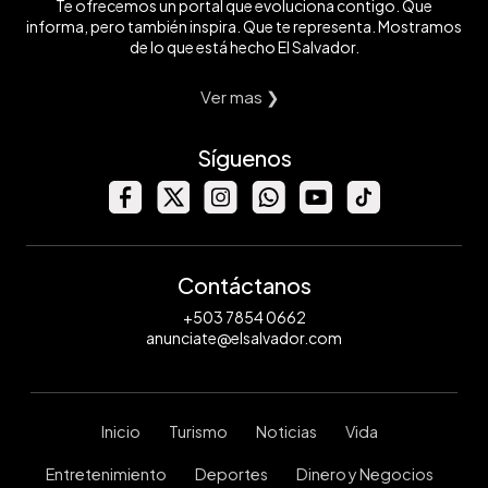
Te ofrecemos un portal que evoluciona contigo. Que
informa, pero también inspira. Que te representa. Mostramos
de lo que está hecho El Salvador.
Ver mas ❯
Síguenos
Contáctanos
+503 7854 0662
anunciate@elsalvador.com
Inicio
Turismo
Noticias
Vida
Entretenimiento
Deportes
Dinero y Negocios