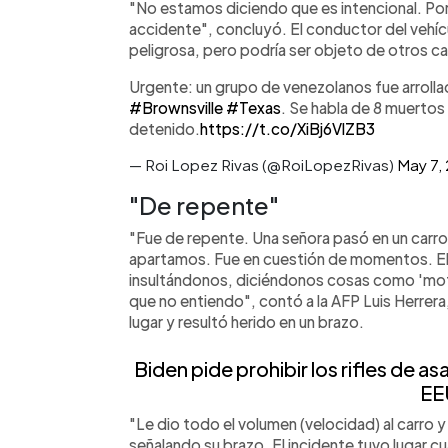
"No estamos diciendo que es intencional. Po
accidente", concluyó. El conductor del vehí
peligrosa, pero podría ser objeto de otros car
Urgente: un grupo de venezolanos fue arroll
#Brownsville
#Texas
. Se habla de 8 muertos
detenido.
https://t.co/XiBj6VlZB3
— Roi Lopez Rivas (@RoiLopezRivas)
May 7,
"De repente"
"Fue de repente. Una señora pasó en un carro
apartamos. Fue en cuestión de momentos. El a
insultándonos, diciéndonos cosas como 'mothe
que no entiendo", contó a la AFP Luis Herrer
lugar y resultó herido en un brazo.
Biden pide prohibir los rifles de a
EE
"Le dio todo el volumen (velocidad) al carro 
señalando su brazo. El incidente tuvo lugar 