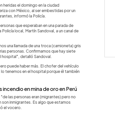
WhatsApp
Copiar link
on heridas el domingo en la ciudad
riza con México, al ser embestidas por un
antes, informó la Policía.
s personas que esperaban en una parada de
 Policía local, Martín Sandoval, a un canal de
os una llamada de una troca (camioneta) gris
arias personas. Confirmamos que hay siete
l hospital", detalló Sandoval.
ero puede haber más. El chofer del vehículo
 lo tenemos en el hospital porque él también
 incendio en mina de oro en Perú
"de las personas eran (migrantes) pero no
n son inmigrantes. Es algo que estamos
ló el vocero.