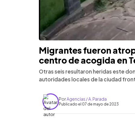
Migrantes fueron atrop
centro de acogida en T
Otras seis resultaron heridas este do
autoridades locales de la ciudad front
Por
Agencias / A. Parada
Publicado el 07 de mayo de 2023
0:00