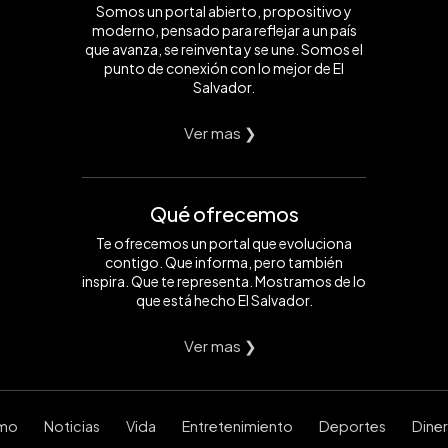
Somos un portal abierto, propositivo y
moderno, pensado para reflejar a un país
que avanza, se reinventa y se une. Somos el
punto de conexión con lo mejor de El
Salvador.
Ver mas ❯
Qué ofrecemos
Te ofrecemos un portal que evoluciona
contigo. Que informa, pero también
inspira. Que te representa. Mostramos de lo
que está hecho El Salvador.
Ver mas ❯
smo
Noticias
Vida
Entretenimiento
Deportes
Dine