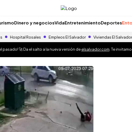
urismo
Dinero y negocios
Vida
Entretenimiento
Deportes
Ento
as
Hospital Rosales
Empleos El Salvador
Viviendas El Salvado
 pasado! 🚀 Da el salto a la nueva versión de
elsalvador.com
. Te invitam