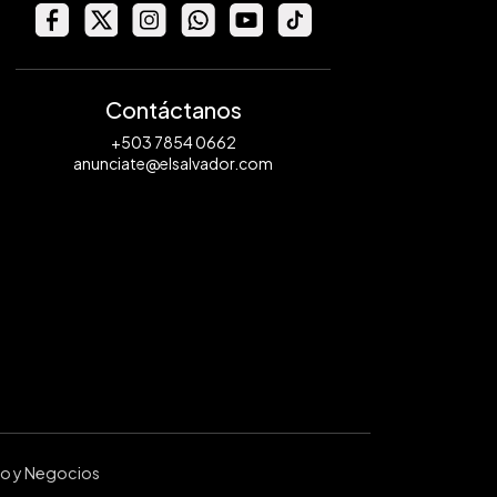
Contáctanos
+503 7854 0662
anunciate@elsalvador.com
ro y Negocios