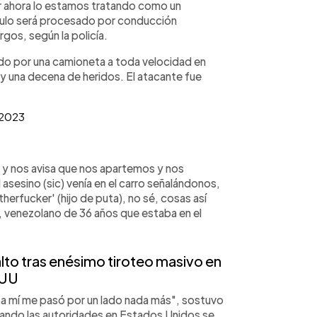
r ahora lo estamos tratando como un
culo será procesado por conducción
gos, según la policía.
ado por una camioneta a toda velocidad en
 y una decena de heridos. El atacante fue
 2023
 y nos avisa que nos apartemos y nos
sesino (sic) venía en el carro señalándonos,
rfucker' (hijo de puta), no sé, cosas así
a, venezolano de 36 años que estaba en el
salto tras enésimo tiroteo masivo en
UU
y a mí me pasó por un lado nada más", sostuvo
cuando las autoridades en Estados Unidos se