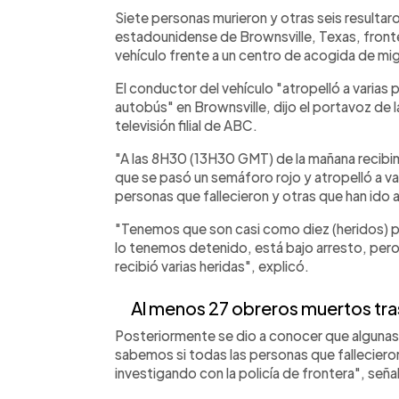
Facebook
Twitter
►
Escuchar artículo
Siete personas murieron y otras seis resultar
estadounidense de Brownsville, Texas, fronte
vehículo frente a un centro de acogida de migr
El conductor del vehículo "atropelló a varia
autobús" en Brownsville, dijo el portavoz de la
televisión filial de ABC.
"A las 8H30 (13H30 GMT) de la mañana recibim
que se pasó un semáforo rojo y atropelló a v
personas que fallecieron y otras que han ido a
"Tenemos que son casi como diez (heridos) p
lo tenemos detenido, está bajo arresto, pero
recibió varias heridas", explicó.
Al menos 27 obreros muertos tras
Posteriormente se dio a conocer que algunas 
sabemos si todas las personas que falleciero
investigando con la policía de frontera", seña