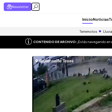
Newsletter
Inicio
Noticias
T
Terremotos
Lluvi
CONTENIDO DE ARCHIVO:
¡Estás navegando en el