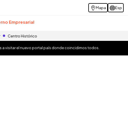
Mapa
Esp
rno Empresarial
r
Centro Histórico
os a visitar el nuevo portal país donde coincidimos todos.