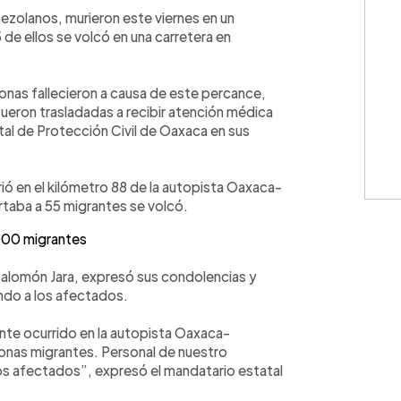
WhatsApp
Copiar link
nezolanos, murieron este viernes en un
e ellos se volcó en una carretera en
onas fallecieron a causa de este percance,
ueron trasladadas a recibir atención médica
tal de Protección Civil de Oaxaca en sus
ió en el kilómetro 88 de la autopista Oaxaca-
taba a 55 migrantes se volcó.
,000 migrantes
Salomón Jara, expresó sus condolencias y
ndo a los afectados.
te ocurrido en la autopista Oaxaca-
sonas migrantes. Personal de nuestro
os afectados”, expresó el mandatario estatal